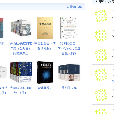
Yujie2 
查看购书单
残编
讲谈社·兴亡的世
中国盗墓史（插
父母的语言：
界史（全九卷）
图珍藏版）
3000万词汇塑造
附赠京东定
更强大的学
版资治
大唐狄公案（套
大爆炸简史
葛剑雄文集
2册）
装1-6册）