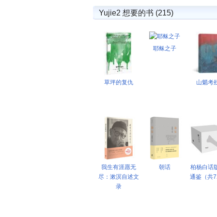
Yujie2 想要的书 (215)
耶稣之子
草坪的复仇
山魈考
我生有涯愿无
朝话
柏杨白话
尽：漱溟自述文
通鉴（共7
录