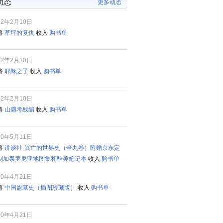
的动态
更多动态
22年2月10日
将
草坪的复仇
收入
购书单
22年2月10日
将
耶稣之子
收入
购书单
22年2月10日
将
山魈考残编
收入
购书单
20年5月11日
将
讲谈社·兴亡的世界史（全九卷）附赠京东定
制加泰罗尼亚地图集和酷美笔记本
收入
购书单
20年4月21日
将
中国盗墓史（插图珍藏版）
收入
购书单
20年4月21日