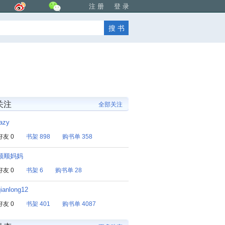
注 册
登 录
的关注
全部关注
razy
好友 0
书架 898
购书单 358
顺顺妈妈
好友 0
书架 6
购书单 28
qianlong12
好友 0
书架 401
购书单 4087