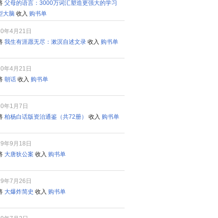
将
父母的语言：3000万词汇塑造更强大的学习
型大脑
收入
购书单
20年4月21日
将
我生有涯愿无尽：漱溟自述文录
收入
购书单
20年4月21日
将
朝话
收入
购书单
20年1月7日
将
柏杨白话版资治通鉴（共72册）
收入
购书单
19年9月18日
将
大唐狄公案
收入
购书单
19年7月26日
将
大爆炸简史
收入
购书单