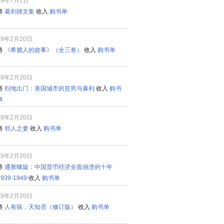
19年7月2日
将
葛剑雄文集
收入
购书单
19年2月20日
将
《希腊人的故事》（全三卷）
收入
购书单
19年2月20日
将
扫地出门：美国城市的贫穷与暴利
收入
购书
单
19年2月20日
将
邻人之妻
收入
购书单
19年2月20日
将
通胀螺旋：中国货币经济全面崩溃的十年
1939-1949
收入
购书单
19年2月20日
将
人有病，天知否（修订版）
收入
购书单