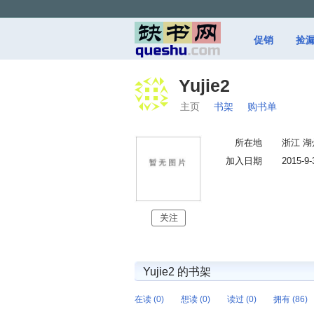
促销
捡
Yujie2
主页
书架
购书单
所在地
浙江 湖
加入日期
2015-9-
关注
Yujie2 的书架
在读 (0)
想读 (0)
读过 (0)
拥有 (86)