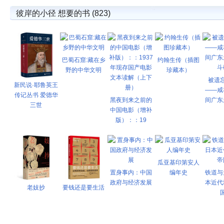
彼岸的小径 想要的书 (823)
巴蜀石窟:藏在乡
约翰生传（插图
野的中华文明
珍藏本）
被遗
新民说·耶鲁英王
——咸
传记丛书 爱德华
黑夜到来之前的
间广东
三世
中国电影（增补
版）：：19
瓜亚基印第安人
置身事内：中国
编年史
铁道与
政府与经济发展
本近代
老妓抄
要钱还是要生活