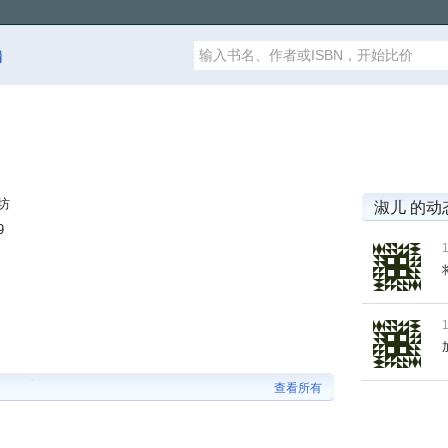
漏
坊
淑儿 的动
9
查看所有