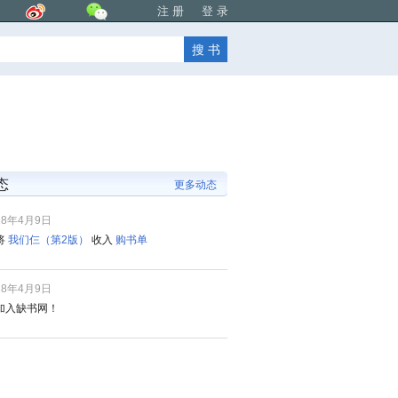
注 册
登 录
态
更多动态
18年4月9日
将
我们仨（第2版）
收入
购书单
18年4月9日
加入缺书网！