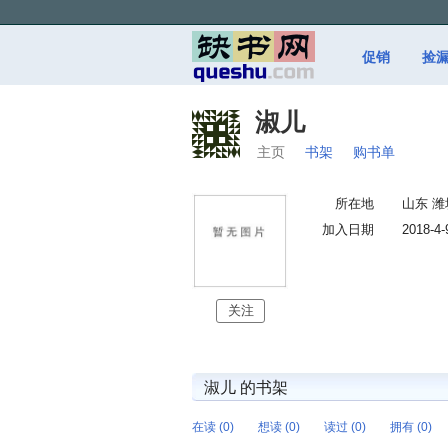
促销
捡
淑儿
主页
书架
购书单
所在地
山东 潍
加入日期
2018-4-
关注
淑儿 的书架
在读 (0)
想读 (0)
读过 (0)
拥有 (0)