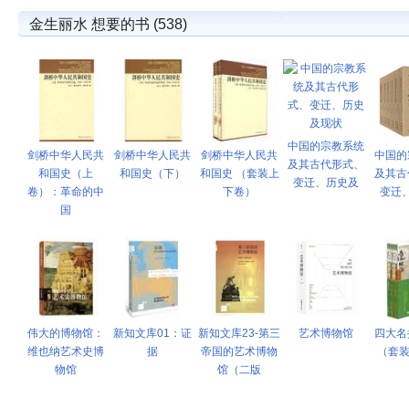
金生丽水 想要的书 (538)
中国的宗教系统
剑桥中华人民共
剑桥中华人民共
剑桥中华人民共
中国的
及其古代形式、
和国史（上
和国史（下）
和国史 （套装上
及其古
变迁、历史及
卷）：革命的中
下卷）
变迁
国
伟大的博物馆：
新知文库01：证
新知文库23-第三
艺术博物馆
四大名
维也纳艺术史博
据
帝国的艺术博物
（套装
物馆
馆（二版