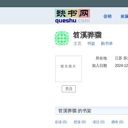
促销
捡
笤溪骅骝
主页
书架
购书单
所在地
江苏 苏
加入日期
2024-12
关注
笤溪骅骝 的书架
在读 (0)
想读 (0)
读过 (0)
拥有 (0)