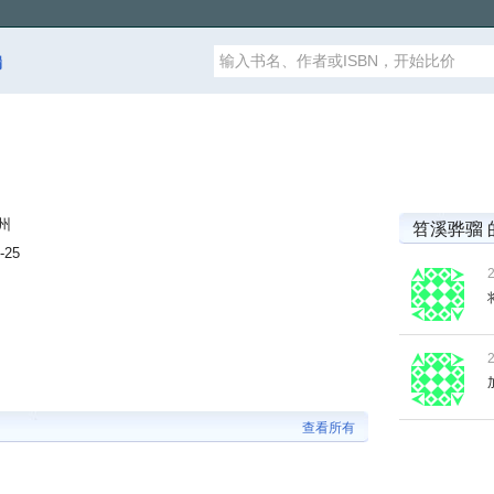
漏
州
笤溪骅骝 
-25
查看所有