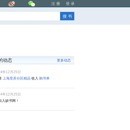
注 册
登 录
的动态
更多动态
24年12月25日
将
上海里弄分区精品
收入
购书单
24年12月25日
加入缺书网！