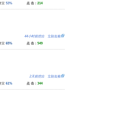
便宜
53%
点 击：
214
2
44小时前挖出
立刻去捡
便宜
65%
点 击：
549
4
2天前挖出
立刻去捡
便宜
61%
点 击：
344