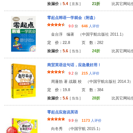
捡漏价：
5.4
21折
比其它网站
[ 京东 ]
零起点韩语一学就会（附盘）
9.0
分
646
人评价
金台淳 编著 （中国宇航出版社 2011.1）
定 价：22.8
页 数：28
捡漏价：
5.6
24折
比其它网站
[ 当当 ]
商贸英语这句话，应急最好用！
9.2
分
215
人评价
周蓬勃 著 战颖 校 （中国宇航出版社 2014.3）
定 价：19.8
页 数：38
捡漏价：
5.6
28折
比其它网站
[ 当当 ]
零起点应急说英语
9.9
分
1173
人评价
向冬秀 （中国宇航 2015.1）