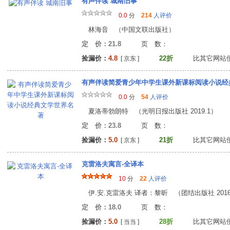
有声伴读 城南旧事
0.0
分
214
人评价
林海音 （中国文联出版社）
定 价：21.8
页 数
捡漏价：
4.8
22折
比其它网站
[ 京东 ]
有声伴读简爱青少年中学生课外新课标阅读小说经
0.0
分
54
人评价
夏洛蒂勃朗特 （光明日报出版社 2019.1）
定 价：23.8
页 数
捡漏价：
5.0
21折
比其它网站
[ 京东 ]
克雷洛夫寓言-全译本
10
分
22
人评价
伊.安.克雷洛夫 译者：黎昕 （团结出版社 2016
定 价：18.0
页 数
捡漏价：
5.0
28折
比其它网站
[ 当当 ]