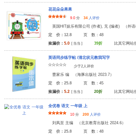
花花朵朵果果
9.0
分
34
人评价
英国HIT娱乐有限公司 (作者), 无 (编者) （外语
定 价：12.8
页 数：4
捡漏价：
5.0
39折
比其它网站
[ 当当 ]
英语同步练字帖 /清北状元教我写字
少于2人评价
曹家乐 编 （海豚出版社 2023.7）
定 价：25.8
页 数：4
捡漏价：
5.2
20折
比其它网站
[ 当当 ]
全优卷 语文 一年级 上
10
分
200
人评价
刘凤至 主编 （北京教育出版社 2024.6）
定 价：25.8
页 数：4