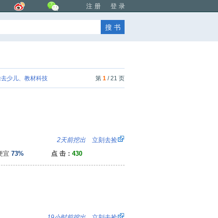
注 册
登 录
去少儿、教材科技
第
1
/ 21 页
8
2天前挖出
立刻去捡
便宜
73%
点 击：
430
：
19小时前挖出
立刻去捡