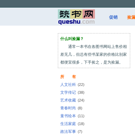
促销
捡
什么叫捡漏？
通常一本书在各图书网站上售价相
差无几，但总有些书某家的价格比别家
都便宜很多，下手捡之，是为捡漏。
所 有
人文社科
(22)
文学传记
(38)
艺术收藏
(24)
青春时尚
(8)
童书绘本
(11)
生活家庭
(18)
政法军事
(7)