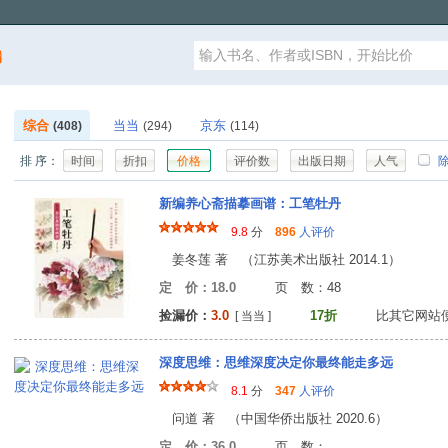
漏
综合
当当
京东
(408)
(294)
(114)
排 序：
时间
折扣
价格
评价数
出版日期
人气
除
新编养心斋描摹画谱：工笔牡丹
9.8
分
896
人评价
姜冬莲 著 （江苏美术出版社 2014.1）
定 价：18.0
页 数：4
捡漏价：
3.0
17折
比其它网站
[ 当当 ]
深度思维：思维深度决定你最终能走多远
8.1
分
347
人评价
问道 著 （中国华侨出版社 2020.6）
定 价：36.0
页 数