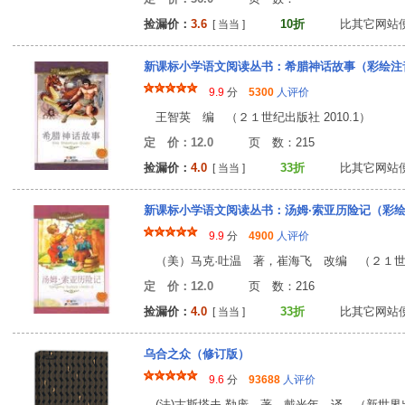
捡漏价：
3.6
10折
比其它网站
[ 当当 ]
新课标小学语文阅读丛书：希腊神话故事（彩绘注
9.9
分
5300
人评价
王智英 编 （２１世纪出版社 2010.1）
定 价：12.0
页 数：21
捡漏价：
4.0
33折
比其它网站
[ 当当 ]
新课标小学语文阅读丛书：汤姆·索亚历险记（彩
9.9
分
4900
人评价
（美）马克·吐温 著，崔海飞 改编 （２１世纪出
定 价：12.0
页 数：21
捡漏价：
4.0
33折
比其它网站
[ 当当 ]
乌合之众（修订版）
9.6
分
93688
人评价
(法)古斯塔夫·勒庞 著，戴光年 译 （新世界出版