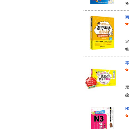
捡
商
周
定
捡
零
向
定
捡
N
赵