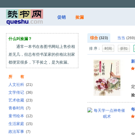
促销
捡漏
综合
当当
(323)
(269)
什么叫捡漏？
通常一本书在各图书网站上售价相
排 序：
时间
折扣
差无几，但总有些书某家的价格比别家
新
都便宜很多，下手捡之，是为捡漏。
所 有
姜
人文社科
(21)
定
文学传记
(36)
捡
艺术收藏
(23)
青春时尚
(7)
每
童书绘本
(12)
生活家庭
(15)
张
政法军事
(7)
定