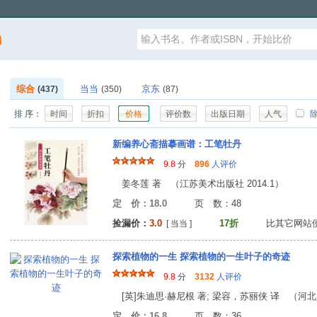
漏
综合
当当
京东
(437)
(350)
(87)
排 序：
时间
折扣
价格
评价数
出版日期
人气
除
新编养心斋描摹画谱：工笔牡丹
9.8
分
896
人评价
姜冬莲 著 （江苏美术出版社 2014.1）
定 价：18.0
页 数：4
捡漏价：
3.0
17折
比其它网站
[ 当当 ]
探索植物的一生 探索植物的一生叶子的奇迹
9.8
分
3132
人评价
[英]朱迪思·赫尼根 著; 梁容，苏丽侠 译 （河北少
定 价：16.8
页 数：3