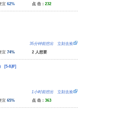
便宜
62%
点 击：
232
6
35分钟前挖出
立刻去捡
便宜
74%
2 人想要
5-8岁]
：
1小时前挖出
立刻去捡
便宜
65%
点 击：
363