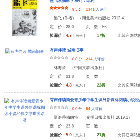
熊飞素描教学系列：结构
9.5
分
1341
人评价
熊飞 (作者) （湖北美术出版社 2012.4）
定 价：28.0
页 数：5
捡漏价：
4.7
17折
比其它网站
[ 当当 ]
有声伴读 城南旧事
0.0
分
214
人评价
林海音 （中国文联出版社）
定 价：21.8
页 数
捡漏价：
4.8
22折
比其它网站
[ 京东 ]
有声伴读简爱青少年中学生课外新课标阅读小说经
0.0
分
54
人评价
夏洛蒂勃朗特 （光明日报出版社 2019.1）
定 价：23.8
页 数
捡漏价：
5.0
21折
比其它网站
[ 京东 ]