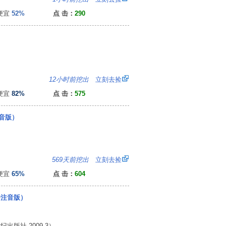
便宜
52%
点 击：
290
0
12小时前挖出
立刻去捡
便宜
82%
点 击：
575
音版）
5
569天前挖出
立刻去捡
便宜
65%
点 击：
604
绘注音版）
版社 2009.3）