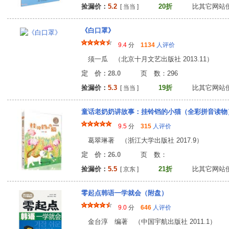
捡漏价：
5.2
20折
比其它网站
[ 当当 ]
《白口罩》
9.4
分
1134
人评价
须一瓜 （北京十月文艺出版社 2013.11）
定 价：28.0
页 数：29
捡漏价：
5.3
19折
比其它网站
[ 当当 ]
童话老奶奶讲故事：挂铃铛的小猫（全彩拼音读物） [
9.5
分
315
人评价
葛翠琳著 （浙江大学出版社 2017.9）
定 价：26.0
页 数
捡漏价：
5.5
21折
比其它网站
[ 京东 ]
零起点韩语一学就会（附盘）
9.0
分
646
人评价
金台淳 编著 （中国宇航出版社 2011.1）