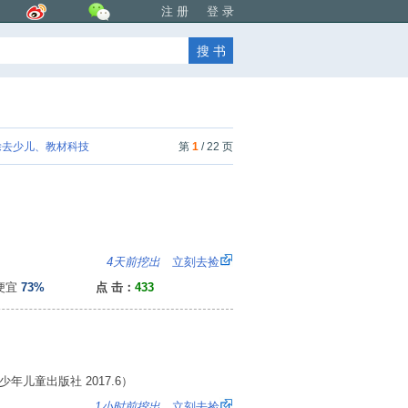
注 册
登 录
去少儿、教材科技
第
1
/ 22 页
8
4天前挖出
立刻去捡
便宜
73%
点 击：
433
年儿童出版社 2017.6）
6
1小时前挖出
立刻去捡