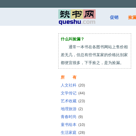
促销
捡
什么叫捡漏？
通常一本书在各图书网站上售价相
差无几，但总有些书某家的价格比别家
都便宜很多，下手捡之，是为捡漏。
所 有
人文社科
(20)
文学传记
(44)
艺术收藏
(23)
地理旅游
(2)
青春时尚
(9)
童书绘本
(10)
生活家庭
(28)