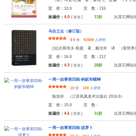
定 价：12.0
页 数：21
捡漏价：
4.0
33折
比其它网站
[ 当当 ]
乌合之众（修订版）
9.6
分
93688
人评价
(法)古斯塔夫·勒庞 著，戴光年 译 （新世界出版
定 价：16.0
页 数：21
捡漏价：
4.5
28折
比其它网站
[ 当当 ]
一周一故事第四辑-蚂蚁和蟋蟀
10
分
349
人评价
陈加菲 （江苏凤凰美术出版社 2019.8）
定 价：15.0
页 数
捡漏价：
4.6
31折
比其它网站
[ 京东 ]
一周一故事第四辑-拔萝卜