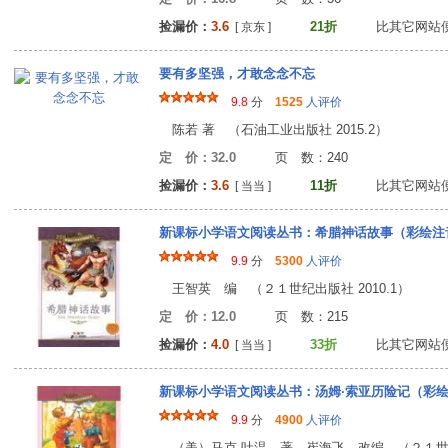
捡漏价：
3.6
21折
比其它网站
[ 京东 ]
要有多坚强，才敢念念不忘
9.8
分
1525
人评价
陈若 著 （石油工业出版社 2015.2）
定 价：32.0
页 数：24
捡漏价：
3.6
11折
比其它网站
[ 当当 ]
新课标小学语文阅读丛书：希腊神话故事（彩绘注
9.9
分
5300
人评价
王智英 编 （２１世纪出版社 2010.1）
定 价：12.0
页 数：21
捡漏价：
4.0
33折
比其它网站
[ 当当 ]
新课标小学语文阅读丛书：汤姆·索亚历险记（彩
9.9
分
4900
人评价
（美）马克·吐温 著，崔海飞 改编 （２１世纪出