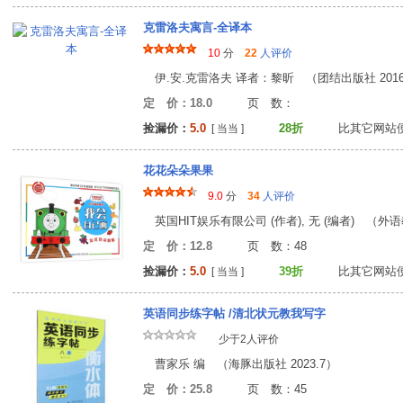
克雷洛夫寓言-全译本
10
分
22
人评价
伊.安.克雷洛夫 译者：黎昕 （团结出版社 2016
定 价：18.0
页 数
捡漏价：
5.0
28折
比其它网站
[ 当当 ]
花花朵朵果果
9.0
分
34
人评价
英国HIT娱乐有限公司 (作者), 无 (编者) （外语
定 价：12.8
页 数：4
捡漏价：
5.0
39折
比其它网站
[ 当当 ]
英语同步练字帖 /清北状元教我写字
少于2人评价
曹家乐 编 （海豚出版社 2023.7）
定 价：25.8
页 数：4