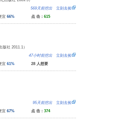
6
569天前挖出
立刻去捡
便宜
66%
点 击：
615
社 2011.1）
2
47小时前挖出
立刻去捡
便宜
61%
28 人想要
：
95天前挖出
立刻去捡
便宜
67%
点 击：
374