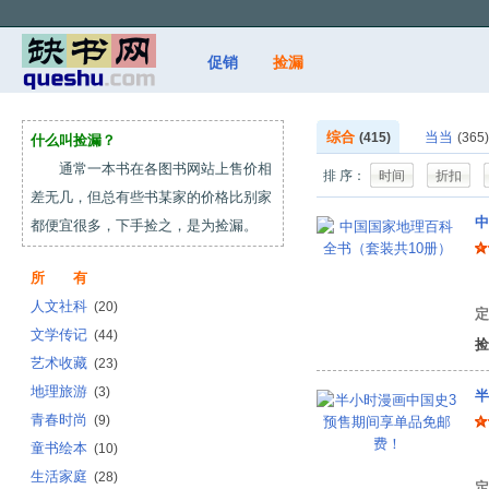
促销
捡漏
综合
当当
(415)
(365)
什么叫捡漏？
通常一本书在各图书网站上售价相
排 序：
时间
折扣
差无几，但总有些书某家的价格比别家
中
都便宜很多，下手捡之，是为捡漏。
所 有
张
人文社科
(20)
定
文学传记
(44)
捡
艺术收藏
(23)
地理旅游
(3)
半
青春时尚
(9)
童书绘本
(10)
陈
生活家庭
(28)
定