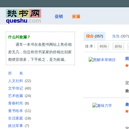
促销
捡漏
综合
当当
(357)
(307)
什么叫捡漏？
通常一本书在各图书网站上售价相
排 序：
时间
折扣
差无几，但总有些书某家的价格比别家
图
都便宜很多，下手捡之，是为捡漏。
所 有
（
人文社科
(22)
定
文学传记
(40)
捡
艺术收藏
(24)
青春时尚
(8)
趣
童书绘本
(11)
生活家庭
(18)
雅
政法军事
(7)
定