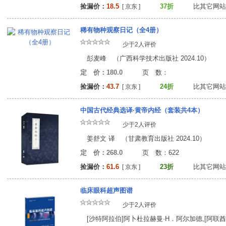
捡漏价：
18.5
37折
比其它网站
[ 京东 ]
稀有物种观察日记（全4册）
少于2人评价
彭麦峰 （广西科学技术出版社 2024.10）
定 价：180.0
页 数
捡漏价：
43.7
24折
比其它网站
[ 京东 ]
中国古代经典选译·黄帝内经（套装共4本）
少于2人评价
姜舒文 译 （甘肃教育出版社 2024.10）
定 价：268.0
页 数：62
捡漏价：
61.6
23折
比其它网站
[ 京东 ]
临床眼科超声图谱
少于2人评价