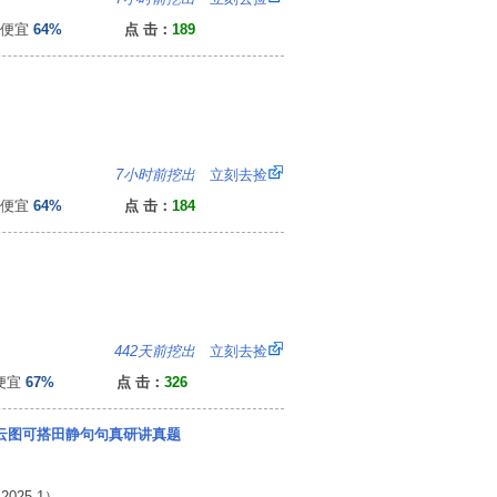
便宜
64%
点 击：
189
：
7小时前挖出
立刻去捡
便宜
64%
点 击：
184
：
442天前挖出
立刻去捡
便宜
67%
点 击：
326
 云图可搭田静句句真研讲真题
25.1）