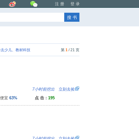
注 册
登 录
去少儿、教材科技
第
1
/ 21 页
：
7小时前挖出
立刻去捡
便宜
63%
点 击：
195
：
7小时前挖出
立刻去捡