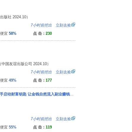
社 2024.10）
8
7小时前挖出
立刻去捡
便宜
58%
点 击：
230
友谊出版公司 2024.10）
：
7小时前挖出
立刻去捡
便宜
49%
点 击：
177
赚钱的底层逻辑书 赚钱有道书 7步教你成为赚钱高手启动财富钥匙 让金钱自然流入副业赚钱有招
：
7小时前挖出
立刻去捡
便宜
55%
点 击：
119