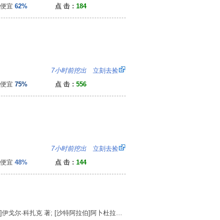
便宜
62%
点 击：
184
：
7小时前挖出
立刻去捡
便宜
75%
点 击：
556
2
7小时前挖出
立刻去捡
便宜
48%
点 击：
144
[沙特阿拉伯]阿卜杜拉赫曼·H．阿尔加德,[阿联酋]伊戈尔·科扎克 著; [沙特阿拉伯]阿卜杜拉赫曼·H．阿尔加德,等 编; 黄锦海，高蓉蓉 译 （天津科技翻译出版公司 2024.10）