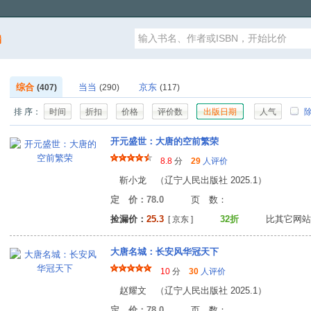
漏
综合
当当
京东
(407)
(290)
(117)
排 序：
时间
折扣
价格
评价数
出版日期
人气
除
开元盛世：大唐的空前繁荣
8.8
分
29
人评价
靳小龙 （辽宁人民出版社 2025.1）
定 价：78.0
页 数
捡漏价：
25.3
32折
比其它网站
[ 京东 ]
大唐名城：长安风华冠天下
10
分
30
人评价
赵耀文 （辽宁人民出版社 2025.1）
定 价：78.0
页 数