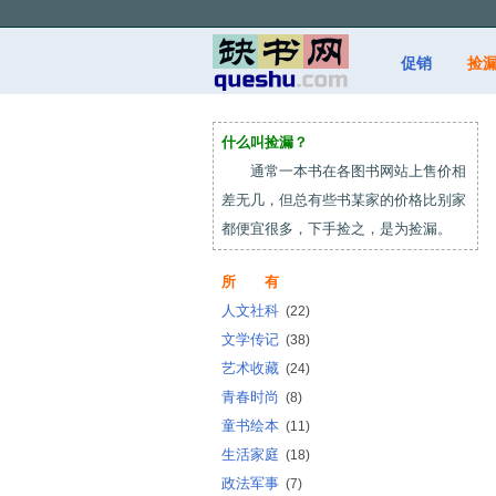
促销
捡
什么叫捡漏？
通常一本书在各图书网站上售价相
差无几，但总有些书某家的价格比别家
都便宜很多，下手捡之，是为捡漏。
所 有
人文社科
(22)
文学传记
(38)
艺术收藏
(24)
青春时尚
(8)
童书绘本
(11)
生活家庭
(18)
政法军事
(7)