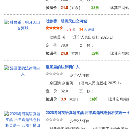
捡漏价：
24.8
32折
比其它网站
[ 京东 ]
吐鲁番：明月天山交河城
8.9
分
34
人评价
侯晓晨 著 （辽宁人民出版社 2025.1）
定 价：78.0
页 数
捡漏价：
24.8
32折
比其它网站
[ 京东 ]
漫画里的法律明白人
少于2人评价
佘国满 佘俊凯 （湖南人民出版社 2025.1）
定 价：32.0
页 数
捡漏价：
9.9
31折
比其它网站
[ 京东 ]
2026考研英语真题实战 历年真题试卷解析英语一
少于2人评价
时代云图考试研究中心 （北京理工大学出版社 20