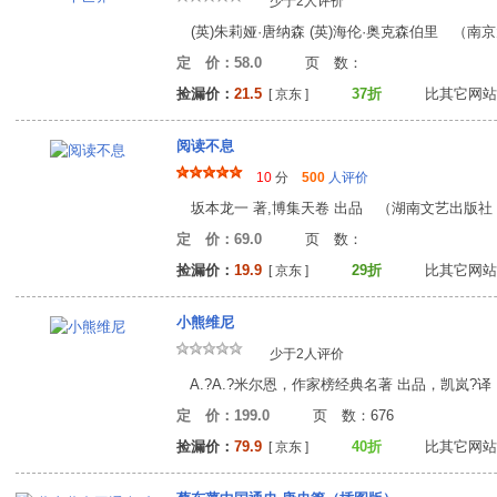
少于2人评价
(英)朱莉娅·唐纳森 (英)海伦·奥克森伯里 （南京大
定 价：58.0
页 数
捡漏价：
21.5
37折
比其它网站
[ 京东 ]
阅读不息
10
分
500
人评价
坂本龙一 著,博集天卷 出品 （湖南文艺出版社 20
定 价：69.0
页 数
捡漏价：
19.9
29折
比其它网站
[ 京东 ]
小熊维尼
少于2人评价
A.?A.?米尔恩，作家榜经典名著 出品，凯岚?译 
定 价：199.0
页 数：67
捡漏价：
79.9
40折
比其它网站
[ 京东 ]