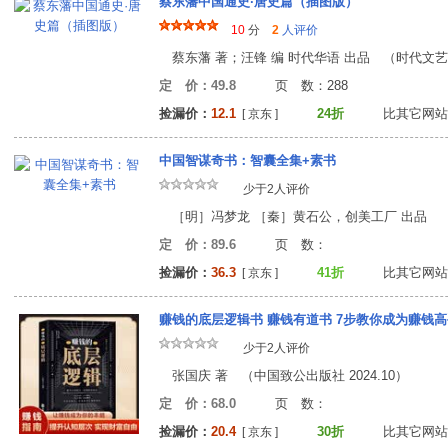
蔡东藩中国通史·唐史篇（插图版）
10
分
2
人评价
蔡东藩 著；汪锋 编 时代华语 出品 （时代文艺出版
定 价：49.8
页 数：28
捡漏价：
12.1
24折
比其它网站
[ 京东 ]
中国智谋奇书：智囊全集+素书
少于2人评价
［明］冯梦龙 ［秦］黄石公，创美工厂 出品 （中国
定 价：89.6
页 数
捡漏价：
36.3
41折
比其它网站
[ 京东 ]
少于2人评价
张国庆 著 （中国致公出版社 2024.10）
定 价：68.0
页 数
捡漏价：
20.4
30折
比其它网站
[ 京东 ]