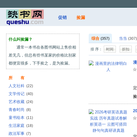
促销
捡漏
综合
当当
(357)
(307)
什么叫捡漏？
通常一本书在各图书网站上售价相
排 序：
时间
折扣
差无几，但总有些书某家的价格比别家
漫
都便宜很多，下手捡之，是为捡漏。
所 有
佘
人文社科
(22)
定
文学传记
(40)
捡
艺术收藏
(24)
青春时尚
(8)
2
童书绘本
(11)
生活家庭
(18)
时
政法军事
(7)
定