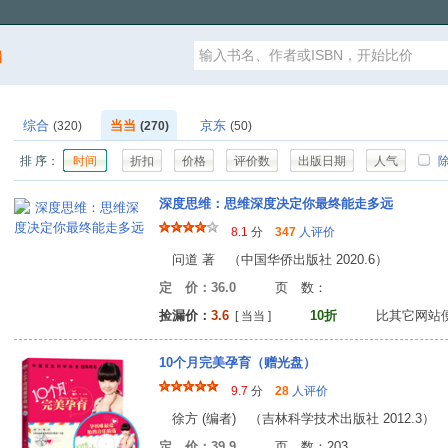
漏
综合
当当
京东
(320)
(270)
(50)
排 序：
时间
折扣
价格
评价数
出版日期
人气
除
深度思维：思维深度决定你最终能走多远
8.1
分
347
人评价
问道 著 （中国华侨出版社 2020.6）
定 价：36.0
页 数
捡漏价：
3.6
10折
比其它网站
[ 当当 ]
10个月完美孕育（赠光盘）
9.7
分
28
人评价
徐方 (编者) （吉林科学技术出版社 2012.3）
定 价：39.9
页 数：20