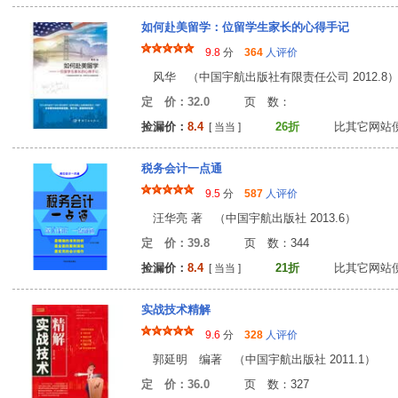
如何赴美留学：位留学生家长的心得手记
9.8
分
364
人评价
风华 （中国宇航出版社有限责任公司 2012.8
定 价：32.0
页 数
捡漏价：
8.4
26折
比其它网站
[ 当当 ]
税务会计一点通
9.5
分
587
人评价
汪华亮 著 （中国宇航出版社 2013.6）
定 价：39.8
页 数：34
捡漏价：
8.4
21折
比其它网站
[ 当当 ]
实战技术精解
9.6
分
328
人评价
郭延明 编著 （中国宇航出版社 2011.1）
定 价：36.0
页 数：32