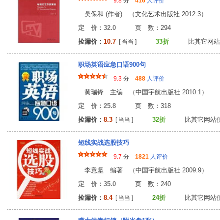
9.8
分
416
人评价
吴保和 (作者) （文化艺术出版社 2012.3）
定 价：32.0
页 数：29
捡漏价：
10.7
33折
比其它网站
[ 当当 ]
职场英语应急口语900句
9.3
分
488
人评价
黄瑞锋 主编 （中国宇航出版社 2010.1）
定 价：25.8
页 数：31
捡漏价：
8.3
32折
比其它网站
[ 当当 ]
短线实战选股技巧
9.7
分
1821
人评价
李意坚 编著 （中国宇航出版社 2009.9）
定 价：35.0
页 数：24
捡漏价：
8.4
24折
比其它网站
[ 当当 ]