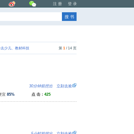
注 册
登 录
去少儿、教材科技
第
1
/ 14 页
：
30分钟前挖出
立刻去捡
便宜
85%
点 击：
425
3
5小时前挖出
立刻去捡