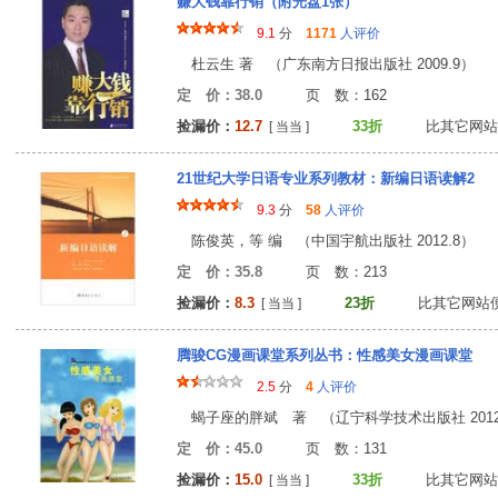
赚大钱靠行销（附光盘1张）
9.1
分
1171
人评价
杜云生 著 （广东南方日报出版社 2009.9）
定 价：38.0
页 数：16
捡漏价：
12.7
33折
比其它网站
[ 当当 ]
21世纪大学日语专业系列教材：新编日语读解2
9.3
分
58
人评价
陈俊英，等 编 （中国宇航出版社 2012.8）
定 价：35.8
页 数：21
捡漏价：
8.3
23折
比其它网站
[ 当当 ]
腾骏CG漫画课堂系列丛书：性感美女漫画课堂
2.5
分
4
人评价
蝎子座的胖斌 著 （辽宁科学技术出版社 2012.
定 价：45.0
页 数：13
捡漏价：
15.0
33折
比其它网站
[ 当当 ]