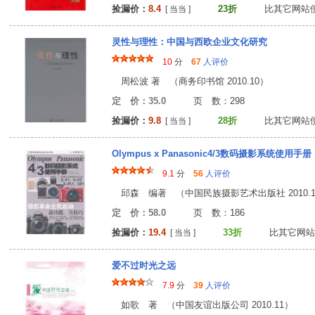
捡漏价：
8.4
23折
比其它网站
[ 当当 ]
灵性与理性：中国与西欧企业文化研究
10
分
67
人评价
周松波 著 （商务印书馆 2010.10）
定 价：35.0
页 数：29
捡漏价：
9.8
28折
比其它网站
[ 当当 ]
Olympus x Panasonic4/3数码摄影系统使用手册
9.1
分
56
人评价
邱森 编著 （中国民族摄影艺术出版社 2010.1
定 价：58.0
页 数：18
捡漏价：
19.4
33折
比其它网站
[ 当当 ]
爱不过时光之远
7.9
分
39
人评价
如歌 著 （中国友谊出版公司 2010.11）