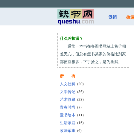
促销
捡
什么叫捡漏？
通常一本书在各图书网站上售价相
差无几，但总有些书某家的价格比别家
都便宜很多，下手捡之，是为捡漏。
所 有
人文社科
(20)
文学传记
(36)
艺术收藏
(23)
青春时尚
(7)
童书绘本
(11)
生活家庭
(15)
政法军事
(6)