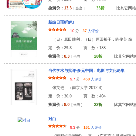
捡漏价：
13.3
33折
比其它网站
[ 当当 ]
新编日语听解3
10
分
37
人评价
（日）原田胜利，（日）原田裕子，陈俊英 编 （中
定 价：29.8
页 数：18
捡漏价：
8.3
28折
比其它网站
[ 当当 ]
当代学术与批评·多元中国：电影与文化论集
9.7
分
450
人评价
张英进 （南京大学 2012.8）
定 价：36.0
页 数：40
捡漏价：
8.0
22折
比其它网站
[ 当当 ]
对白
9.3
分
161
人评价
《南都娱乐周刊》 著 （广东南方日报出版社 20