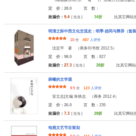
定 价：28.0
页 数
捡漏价：
9.4
34折
比其它网站
[ 当当 ]
明清之际中西文化交流史：明季·趋同与辨异（套
10
分
487
人评价
沈定平 著 （商务印书馆 2012.5）
定 价：98.0
页 数：82
捡漏价：
27.3
28折
比其它网站
[ 当当 ]
薛蟠的文学观
9.5
分
123
人评价
安立志|主编:朱铁志 （商务 2012.4）
定 价：26.0
页 数：23
捡漏价：
7.3
28折
比其它网站
[ 当当 ]
电视文艺节目策划