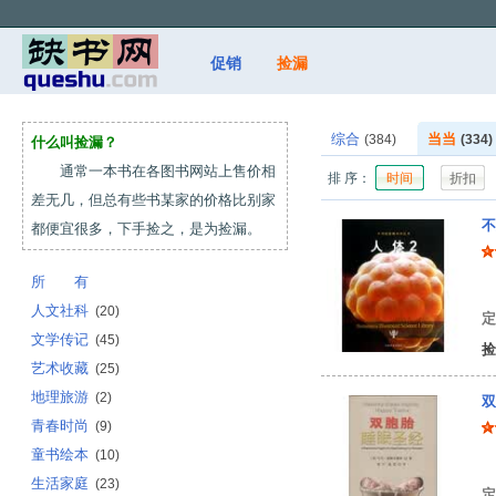
促销
捡漏
综合
当当
(384)
(334)
什么叫捡漏？
通常一本书在各图书网站上售价相
排 序：
时间
折扣
差无几，但总有些书某家的价格比别家
不
都便宜很多，下手捡之，是为捡漏。
所 有
美
人文社科
(20)
定
文学传记
(45)
捡
艺术收藏
(25)
地理旅游
(2)
双
青春时尚
(9)
童书绘本
(10)
生活家庭
(23)
定