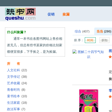
促销
捡漏
综合
当当
(407)
(290)
什么叫捡漏？
通常一本书在各图书网站上售价相
排 序：
时间
折扣
差无几，但总有些书某家的价格比别家
图
都便宜很多，下手捡之，是为捡漏。
所 有
白
人文社科
(22)
定
文学传记
(38)
捡
艺术收藏
(24)
青春时尚
(8)
零
童书绘本
(10)
生活家庭
(18)
郭
政法军事
(7)
定