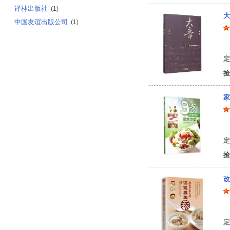
译林出版社
(1)
大
中国友谊出版公司
(1)
萧
定
捡
家
饮
定
捡
改
尚
定