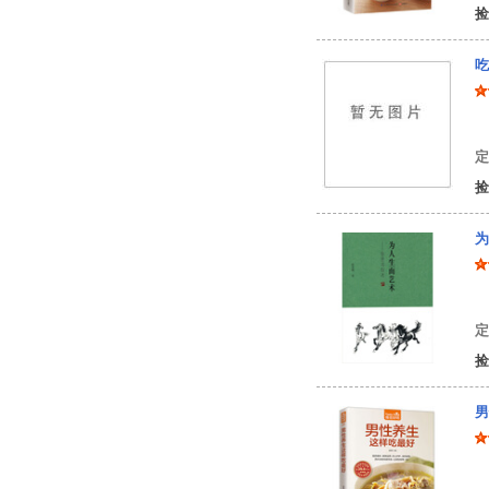
捡
吃
本
定
捡
为
徐
定
捡
男
甘