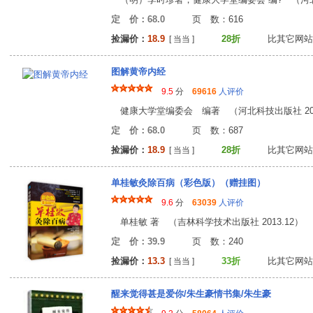
定 价：68.0
页 数：61
捡漏价：
18.9
28折
比其它网站
[ 当当 ]
图解黄帝内经
9.5
分
69616
人评价
健康大学堂编委会 编著 （河北科技出版社 201
定 价：68.0
页 数：68
捡漏价：
18.9
28折
比其它网站
[ 当当 ]
单桂敏灸除百病（彩色版）（赠挂图）
9.6
分
63039
人评价
单桂敏 著 （吉林科学技术出版社 2013.12）
定 价：39.9
页 数：24
捡漏价：
13.3
33折
比其它网站
[ 当当 ]
醒来觉得甚是爱你/朱生豪情书集/朱生豪