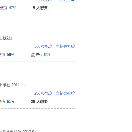
便宜
47%
5 人想要
出版社）
：
5天前挖出
立刻去捡
便宜
59%
点 击：
644
社 2011.1）
2
2天前挖出
立刻去捡
便宜
61%
28 人想要
技出版社 2013.9）