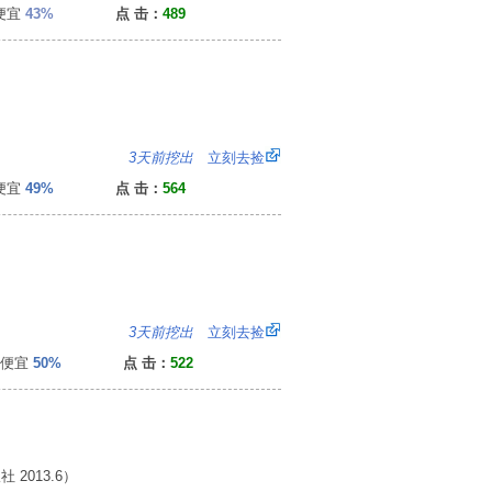
便宜
43%
点 击：
489
9
3天前挖出
立刻去捡
便宜
49%
点 击：
564
：
3天前挖出
立刻去捡
便宜
50%
点 击：
522
2013.6）