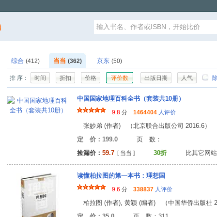
漏
综合
当当
京东
(412)
(362)
(50)
排 序：
时间
折扣
价格
评价数
出版日期
人气
除
中国国家地理百科全书（套装共10册）
9.8
分
1464404
人评价
张妙弟 (作者) （北京联合出版公司 2016.6）
定 价：199.0
页 数
捡漏价：
59.7
30折
比其它网站
[ 当当 ]
读懂柏拉图的第一本书：理想国
9.6
分
338837
人评价
柏拉图 (作者), 黄颖 (编者) （中国华侨出版社 20
定 价：35.0
页 数：31