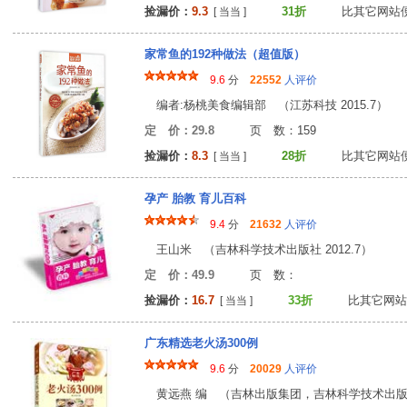
捡漏价：
9.3
31折
比其它网站
[ 当当 ]
家常鱼的192种做法（超值版）
9.6
分
22552
人评价
编者:杨桃美食编辑部 （江苏科技 2015.7）
定 价：29.8
页 数：15
捡漏价：
8.3
28折
比其它网站
[ 当当 ]
孕产 胎教 育儿百科
9.4
分
21632
人评价
王山米 （吉林科学技术出版社 2012.7）
定 价：49.9
页 数
捡漏价：
16.7
33折
比其它网站
[ 当当 ]
广东精选老火汤300例
9.6
分
20029
人评价
黄远燕 编 （吉林出版集团，吉林科学技术出版社 