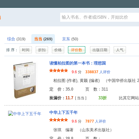
漏
综合
当当
京东
(319)
(269)
(50)
排 序：
时间
折扣
价格
评价数
出版日期
人气
读懂柏拉图的第一本书：理想国
9.6
分
338837
人评价
柏拉图 (作者), 黄颖 (编者) （中国华侨出版社 20
定 价：35.0
页 数：31
捡漏价：
11.7
33折
比其它网站
[ 当当 ]
中华上下五千年
9.6
分
7877
人评价
张琪 编著 （山东美术出版社）
定 价：28.8
页 数