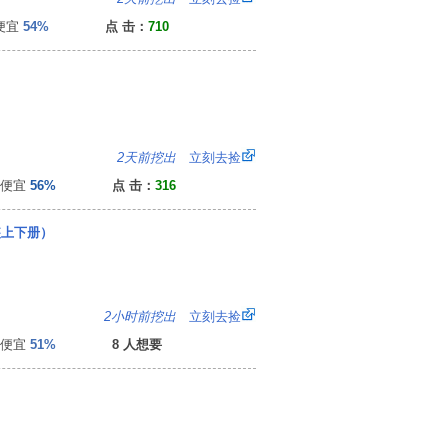
便宜
54%
点 击：
710
：
2天前挖出
立刻去捡
便宜
56%
点 击：
316
装上下册）
7
2小时前挖出
立刻去捡
便宜
51%
8 人想要