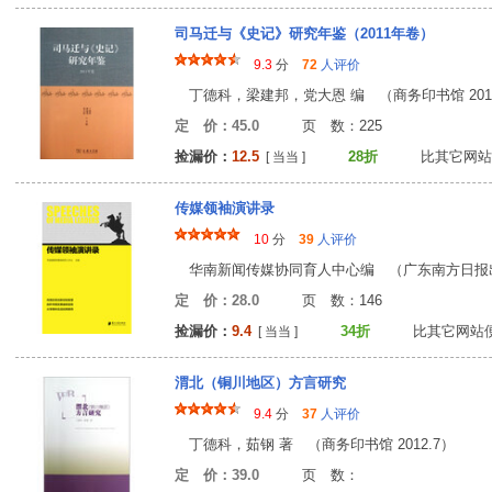
司马迁与《史记》研究年鉴（2011年卷）
9.3
分
72
人评价
丁德科，梁建邦，党大恩 编 （商务印书馆 2013
定 价：45.0
页 数：22
捡漏价：
12.5
28折
比其它网站
[ 当当 ]
传媒领袖演讲录
10
分
39
人评价
华南新闻传媒协同育人中心编 （广东南方日报出版社
定 价：28.0
页 数：14
捡漏价：
9.4
34折
比其它网站
[ 当当 ]
渭北（铜川地区）方言研究
9.4
分
37
人评价
丁德科，茹钢 著 （商务印书馆 2012.7）
定 价：39.0
页 数