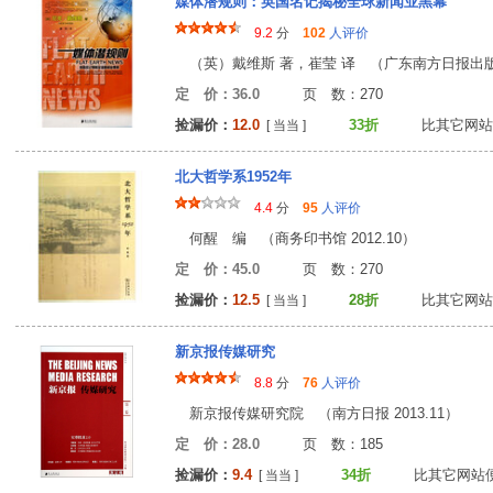
媒体潜规则：英国名记揭秘全球新闻业黑幕
9.2
分
102
人评价
（英）戴维斯 著，崔莹 译 （广东南方日报出版社 
定 价：36.0
页 数：27
捡漏价：
12.0
33折
比其它网站
[ 当当 ]
北大哲学系1952年
4.4
分
95
人评价
何醒 编 （商务印书馆 2012.10）
定 价：45.0
页 数：27
捡漏价：
12.5
28折
比其它网站
[ 当当 ]
新京报传媒研究
8.8
分
76
人评价
新京报传媒研究院 （南方日报 2013.11）
定 价：28.0
页 数：18
捡漏价：
9.4
34折
比其它网站
[ 当当 ]