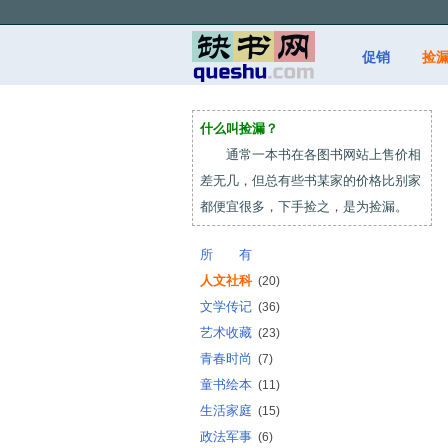
促销
捡
什么叫捡漏？
通常一本书在各图书网站上售价相
差无几，但总有些书某家的价格比别家
都便宜很多，下手捡之，是为捡漏。
所 有
人文社科
(20)
文学传记
(36)
艺术收藏
(23)
青春时尚
(7)
童书绘本
(11)
生活家庭
(15)
政法军事
(6)