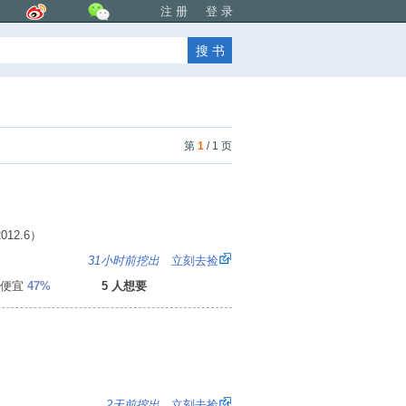
注 册
登 录
第
1
/ 1 页
12.6）
1
31小时前挖出
立刻去捡
便宜
47%
5 人想要
：
2天前挖出
立刻去捡