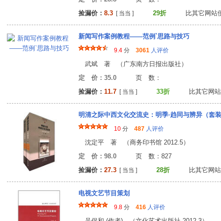
捡漏价：
8.3
29折
比其它网站
[ 当当 ]
新闻写作案例教程——范例`思路与技巧
9.4
分
3061
人评价
武斌 著 （广东南方日报出版社）
定 价：35.0
页 数
捡漏价：
11.7
33折
比其它网站
[ 当当 ]
明清之际中西文化交流史：明季·趋同与辨异（套
10
分
487
人评价
沈定平 著 （商务印书馆 2012.5）
定 价：98.0
页 数：82
捡漏价：
27.3
28折
比其它网站
[ 当当 ]
电视文艺节目策划
9.8
分
416
人评价
吴保和 (作者) （文化艺术出版社 2012.3）