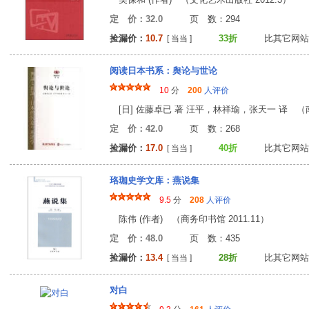
定 价：32.0
页 数：29
捡漏价：
10.7
33折
比其它网站
[ 当当 ]
阅读日本书系：舆论与世论
10
分
200
人评价
[日] 佐藤卓已 著 汪平，林祥瑜，张天一 译 （南
定 价：42.0
页 数：26
捡漏价：
17.0
40折
比其它网站
[ 当当 ]
珞珈史学文库：燕说集
9.5
分
208
人评价
陈伟 (作者) （商务印书馆 2011.11）
定 价：48.0
页 数：43
捡漏价：
13.4
28折
比其它网站
[ 当当 ]
对白