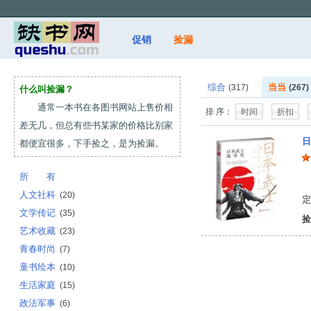
促销
捡漏
综合
当当
(317)
(267)
什么叫捡漏？
通常一本书在各图书网站上售价相
排 序：
时间
折扣
差无几，但总有些书某家的价格比别家
日
都便宜很多，下手捡之，是为捡漏。
所 有
王
人文社科
(20)
定
文学传记
(35)
捡
艺术收藏
(23)
青春时尚
(7)
童书绘本
(10)
生活家庭
(15)
政法军事
(6)