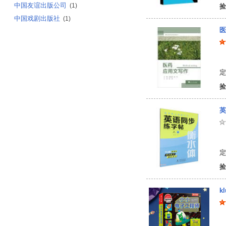
中国友谊出版公司
(1)
捡
中国戏剧出版社
(1)
医
定
捡
英
曹
定
捡
k
美