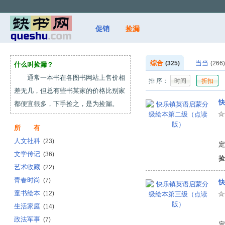
促销
捡漏
综合
当当
(325)
(266)
什么叫捡漏？
通常一本书在各图书网站上售价相
排 序：
时间
折扣
差无几，但总有些书某家的价格比别家
快
都便宜很多，下手捡之，是为捡漏。
所 有
有
人文社科
(23)
定
文学传记
(36)
捡
艺术收藏
(22)
青春时尚
(7)
快
童书绘本
(12)
生活家庭
(14)
有
政法军事
(7)
定