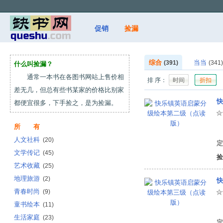
促销
捡漏
综合
当当
(391)
(341)
什么叫捡漏？
通常一本书在各图书网站上售价相
排 序：
时间
折扣
差无几，但总有些书某家的价格比别家
快
都便宜很多，下手捡之，是为捡漏。
所 有
有
人文社科
(20)
定
文学传记
(45)
捡
艺术收藏
(25)
地理旅游
(2)
快
青春时尚
(9)
童书绘本
(11)
有
生活家庭
(23)
定