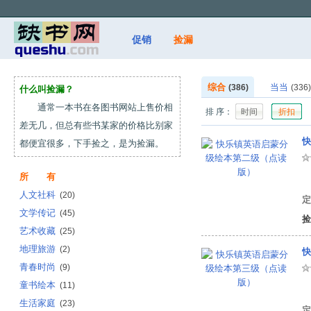
促销
捡漏
综合
当当
(386)
(336)
什么叫捡漏？
通常一本书在各图书网站上售价相
排 序：
时间
折扣
差无几，但总有些书某家的价格比别家
快
都便宜很多，下手捡之，是为捡漏。
所 有
有
人文社科
(20)
定
文学传记
(45)
捡
艺术收藏
(25)
地理旅游
(2)
快
青春时尚
(9)
童书绘本
(11)
有
生活家庭
(23)
定