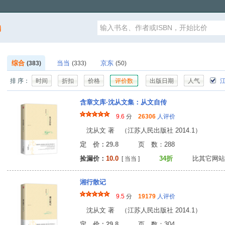
漏
综合
当当
京东
(383)
(333)
(50)
排 序：
时间
折扣
价格
评价数
出版日期
人气
江
含章文库·沈从文集：从文自传
9.6
分
26306
人评价
沈从文 著 （江苏人民出版社 2014.1）
定 价：29.8
页 数：28
捡漏价：
10.0
34折
比其它网站
[ 当当 ]
湘行散记
9.5
分
19179
人评价
沈从文 著 （江苏人民出版社 2014.1）
定 价：29.8
页 数：30