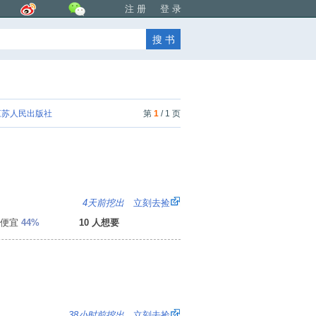
注 册
登 录
苏人民出版社
第
1
/ 1 页
8
4天前挖出
立刻去捡
便宜
44%
10 人想要
4
38小时前挖出
立刻去捡