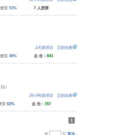
便宜
53%
7 人想要
0
2天前挖出
立刻去捡
便宜
49%
点 击：
843
11）
6
26小时前挖出
立刻去捡
便宜
63%
点 击：
357
1
第
页
直达