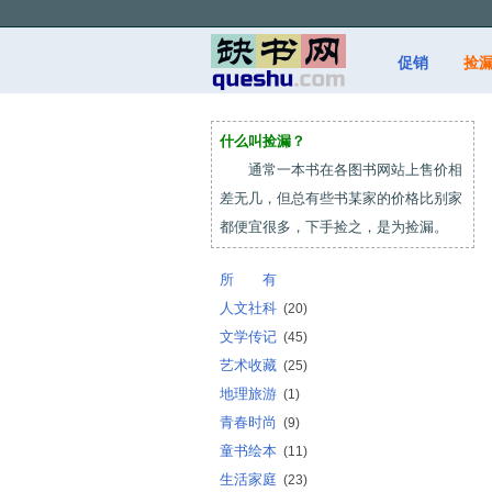
促销
捡
什么叫捡漏？
通常一本书在各图书网站上售价相
差无几，但总有些书某家的价格比别家
都便宜很多，下手捡之，是为捡漏。
所 有
人文社科
(20)
文学传记
(45)
艺术收藏
(25)
地理旅游
(1)
青春时尚
(9)
童书绘本
(11)
生活家庭
(23)