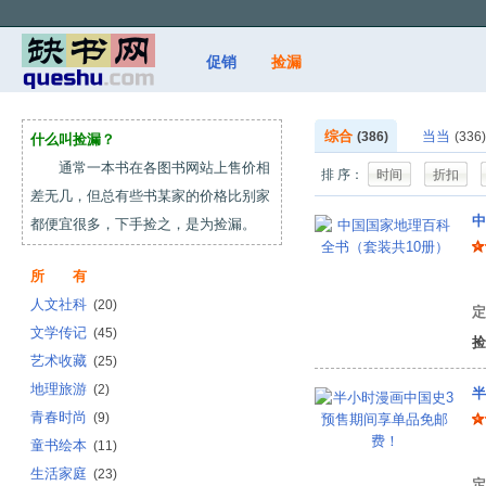
促销
捡漏
综合
当当
(386)
(336)
什么叫捡漏？
通常一本书在各图书网站上售价相
排 序：
时间
折扣
差无几，但总有些书某家的价格比别家
中
都便宜很多，下手捡之，是为捡漏。
所 有
张
人文社科
(20)
定
文学传记
(45)
捡
艺术收藏
(25)
地理旅游
(2)
半
青春时尚
(9)
童书绘本
(11)
陈
生活家庭
(23)
定