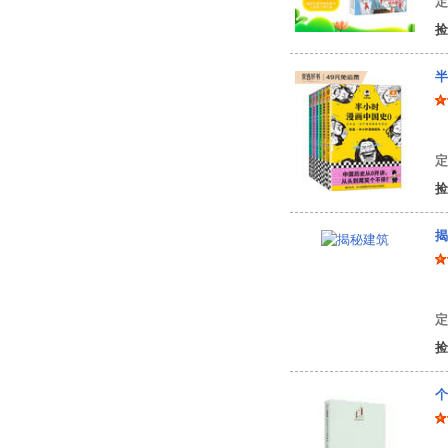
定
捡
半
陈
定
捡
揭
张
定
捡
个