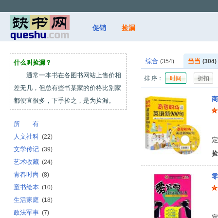
促销
捡漏
综合
当当
(354)
(304)
什么叫捡漏？
通常一本书在各图书网站上售价相
排 序：
时间
折扣
差无几，但总有些书某家的价格比别家
商
都便宜很多，下手捡之，是为捡漏。
所 有
张
人文社科
(22)
定
文学传记
(39)
捡
艺术收藏
(24)
青春时尚
(8)
零
童书绘本
(10)
生活家庭
(18)
郭
政法军事
(7)
定