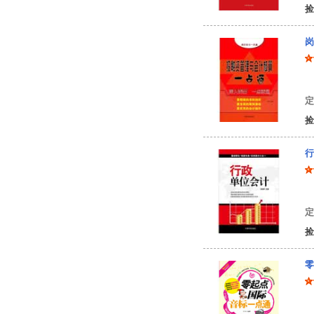
捡
岗
董
定
捡
行
索
定
捡
零
印