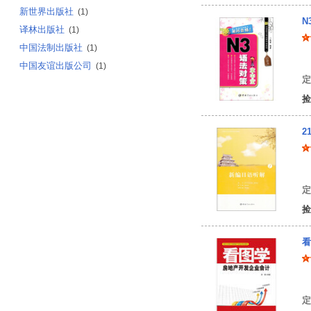
新世界出版社
(1)
N
译林出版社
(1)
中国法制出版社
(1)
赵
中国友谊出版公司
(1)
定
捡
2
陈
定
捡
看
席
定