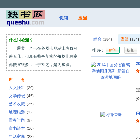
促销
捡漏
综合
当当
(384)
(334)
什么叫捡漏？
通常一本书在各图书网站上售价相
排 序：
时间
折扣
差无几，但总有些书某家的价格比别家
2
都便宜很多，下手捡之，是为捡漏。
所 有
中
人文社科
(20)
定
文学传记
(45)
捡
艺术收藏
(25)
地理旅游
(2)
闲
青春时尚
(9)
童书绘本
(10)
(
生活家庭
(23)
定