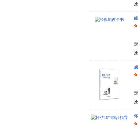
捡
经
林
定
捡
感
丁
定
捡
怀