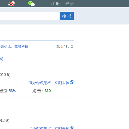
注 册
登 录
去少儿、教材科技
第
1
/ 15 页
辑）
0.5）
3
18分钟前挖出
立刻去捡
便宜
56%
点 击：
610
3.9）
7
1小时前挖出
立刻去捡