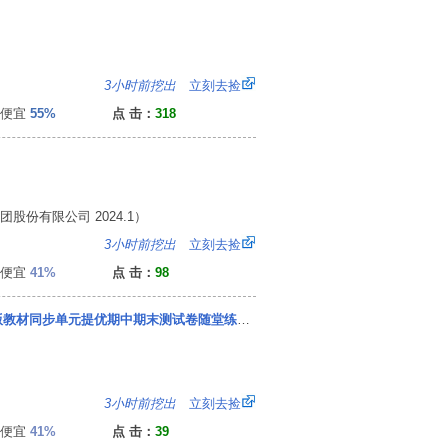
：
3小时前挖出
立刻去捡
便宜
55%
点 击：
318
股份有限公司 2024.1）
：
3小时前挖出
立刻去捡
便宜
41%
点 击：
98
1课3练 九年级下册 初中化学 人教版 2025年春新版教材同步单元提优期中期末测试卷随堂练习册全优作业本
：
3小时前挖出
立刻去捡
便宜
41%
点 击：
39