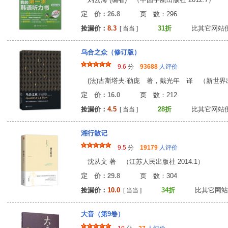
定 价：26.8
页 数：29
捡漏价：
8.3
31折
比其它网站
[ 当当 ]
乌合之众（修订版）
9.6
分
93688
人评价
(法)古斯塔夫·勒庞 著，戴光年 译 （新世界出版
定 价：16.0
页 数：21
捡漏价：
4.5
28折
比其它网站
[ 当当 ]
湘行散记
9.5
分
19179
人评价
沈从文 著 （江苏人民出版社 2014.1）
定 价：29.8
页 数：30
捡漏价：
10.0
34折
比其它网站
[ 当当 ]
大音（第9卷）