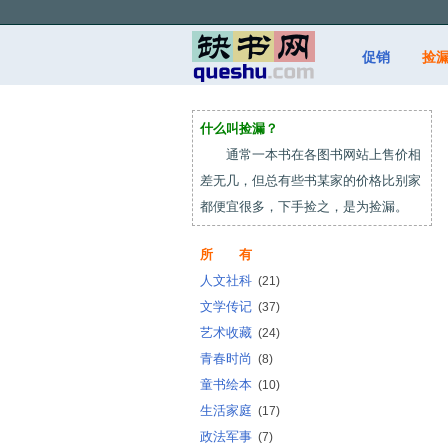
促销
捡
什么叫捡漏？
通常一本书在各图书网站上售价相
差无几，但总有些书某家的价格比别家
都便宜很多，下手捡之，是为捡漏。
所 有
人文社科
(21)
文学传记
(37)
艺术收藏
(24)
青春时尚
(8)
童书绘本
(10)
生活家庭
(17)
政法军事
(7)