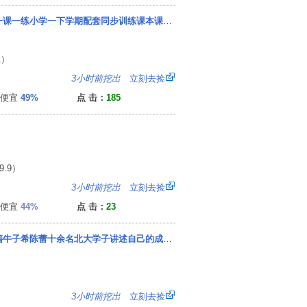
【全6册】数学一日一练一年级下同步练习册全套一课一练小学一下学期配套同步训练课本课后题
1）
：
3小时前挖出
立刻去捡
便宜
49%
点 击：
185
.9）
：
3小时前挖出
立刻去捡
便宜
44%
点 击：
23
学习高手说成长全3册动力篇习惯篇方法篇正版书籍牛子希陈蕾十余名北大学子讲述自己的成长故事进步心法和学习方法
）
：
3小时前挖出
立刻去捡