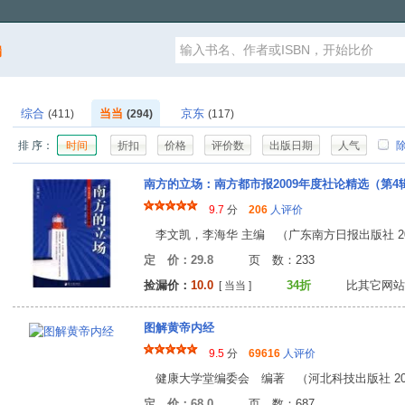
漏
综合
当当
京东
(411)
(294)
(117)
排 序：
时间
折扣
价格
评价数
出版日期
人气
除
南方的立场：南方都市报2009年度社论精选（第4
9.7
分
206
人评价
李文凯，李海华 主编 （广东南方日报出版社 201
定 价：29.8
页 数：23
捡漏价：
10.0
34折
比其它网站
[ 当当 ]
图解黄帝内经
9.5
分
69616
人评价
健康大学堂编委会 编著 （河北科技出版社 201
定 价：68.0
页 数：68