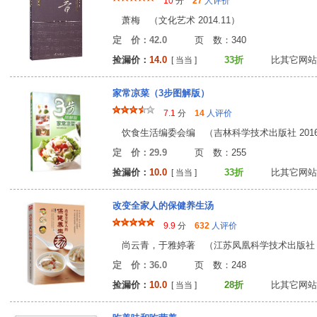
10
分
27
人评价
萧梅 （文化艺术 2014.11）
定 价：42.0
页 数：34
捡漏价：
14.0
33折
比其它网站
[ 当当 ]
家常凉菜（3步图解版）
7.1
分
14
人评价
饮食生活编委会编 （吉林科学技术出版社 2016
定 价：29.9
页 数：25
捡漏价：
10.0
33折
比其它网站
[ 当当 ]
改变全家人的保健养生汤
9.9
分
632
人评价
尚云青，于雅婷著 （江苏凤凰科学技术出版社 20
定 价：36.0
页 数：24
捡漏价：
10.0
28折
比其它网站
[ 当当 ]