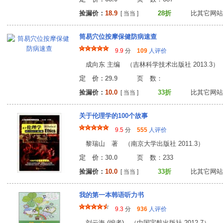
捡漏价：
18.9
28折
比其它网站
[ 当当 ]
筒易穴位按摩保健防病速查
9.9
分
109
人评价
成向东 主编 （吉林科学技术出版社 2013.3）
定 价：29.9
页 数
捡漏价：
10.0
33折
比其它网站
[ 当当 ]
关于伦理学的100个故事
9.5
分
555
人评价
黎瑞山 著 （南京大学出版社 2011.3）
定 价：30.0
页 数：23
捡漏价：
10.0
33折
比其它网站
[ 当当 ]
我的第一本韩语听力书
9.3
分
936
人评价
刘云海 (编者) （中国宇航出版社 2012.7）