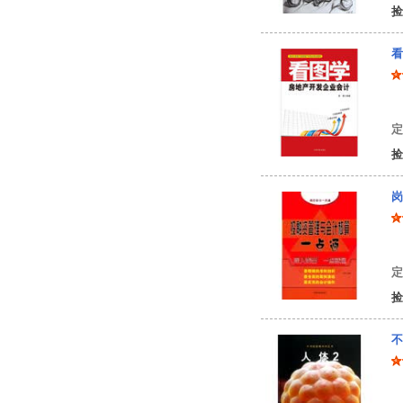
捡
看
席
定
捡
岗
董
定
捡
不
美