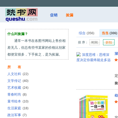
促销
捡漏
综合
当当
(356)
(306)
什么叫捡漏？
通常一本书在各图书网站上售价相
排 序：
时间
折扣
差无几，但总有些书某家的价格比别家
深
都便宜很多，下手捡之，是为捡漏。
所 有
问
人文社科
(22)
定
文学传记
(40)
捡
艺术收藏
(24)
青春时尚
(8)
幼
童书绘本
(10)
生活家庭
(18)
焦
政法军事
(7)
定