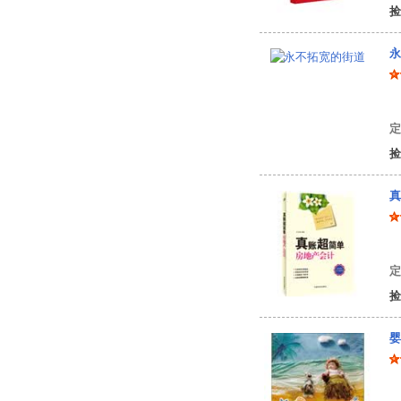
捡
永
陈
定
捡
真
代
定
捡
婴
费