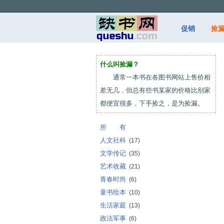
促销
捡
什么叫捡漏？
通常一本书在各图书网站上售价相
差无几，但总有些书某家的价格比别家
都便宜很多，下手捡之，是为捡漏。
所 有
人文社科
(17)
文学传记
(35)
艺术收藏
(21)
青春时尚
(6)
童书绘本
(10)
生活家庭
(13)
政法军事
(6)