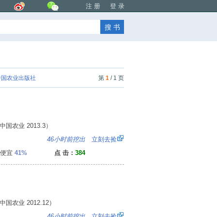
注 册
登 录
国农业出版社
第
1
/ 1 页
农业 2013.3）
1
46小时前挖出
立刻去捡
便宜
41%
点 击：
384
农业 2012.12）
1
46小时前挖出
立刻去捡