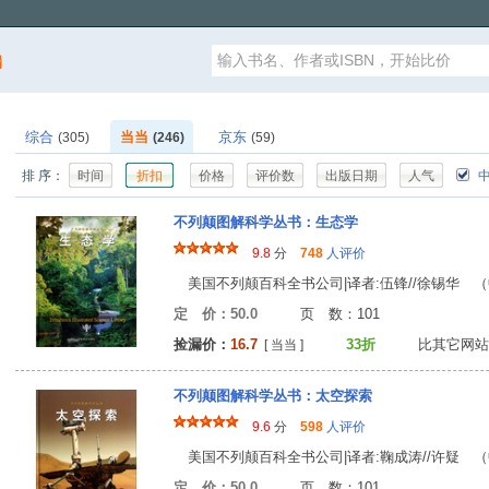
漏
综合
当当
京东
(305)
(246)
(59)
排 序：
时间
折扣
价格
评价数
出版日期
人气
中
不列颠图解科学丛书：生态学
9.8
分
748
人评价
美国不列颠百科全书公司|译者:伍锋//徐锡华 （中国
定 价：50.0
页 数：10
捡漏价：
16.7
33折
比其它网站
[ 当当 ]
不列颠图解科学丛书：太空探索
9.6
分
598
人评价
美国不列颠百科全书公司|译者:鞠成涛//许疑 （中国
定 价：50.0
页 数：10