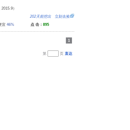
15.9）
7
202天前挖出
立刻去捡
便宜
46%
点 击：
895
1
第
页
直达