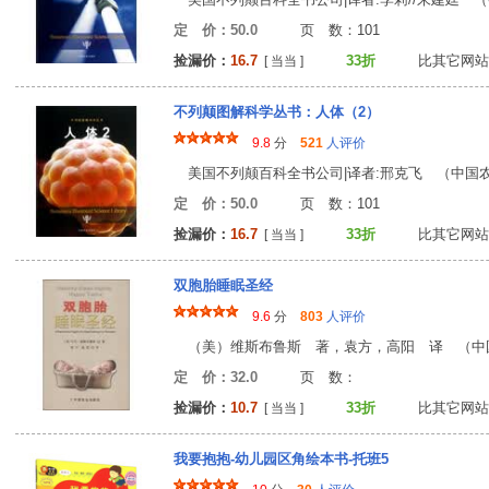
定 价：50.0
页 数：10
捡漏价：
16.7
33折
比其它网站
[ 当当 ]
不列颠图解科学丛书：人体（2）
9.8
分
521
人评价
美国不列颠百科全书公司|译者:邢克飞 （中国农业 
定 价：50.0
页 数：10
捡漏价：
16.7
33折
比其它网站
[ 当当 ]
双胞胎睡眠圣经
9.6
分
803
人评价
（美）维斯布鲁斯 著，袁方，高阳 译 （中
定 价：32.0
页 数
捡漏价：
10.7
33折
比其它网站
[ 当当 ]
我要抱抱-幼儿园区角绘本书-托班5