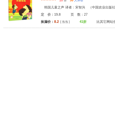
10
分
30
人评价
韩国儿童之声 译者：宋智兴 （中国农业出版社 20
定 价：19.8
页 数：2
捡漏价：
8.2
41折
比其它网站
[ 当当 ]