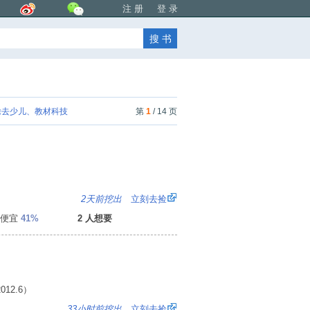
注 册
登 录
去少儿、教材科技
第
1
/ 14 页
：
2天前挖出
立刻去捡
便宜
41%
2 人想要
12.6）
1
33小时前挖出
立刻去捡