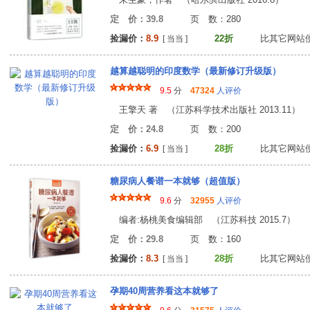
定 价：39.8
页 数：28
捡漏价：
8.9
22折
比其它网站
[ 当当 ]
越算越聪明的印度数学（最新修订升级版）
9.5
分
47324
人评价
王擎天 著 （江苏科学技术出版社 2013.11）
定 价：24.8
页 数：20
捡漏价：
6.9
28折
比其它网站
[ 当当 ]
糖尿病人餐谱一本就够（超值版）
9.6
分
32955
人评价
编者:杨桃美食编辑部 （江苏科技 2015.7）
定 价：29.8
页 数：16
捡漏价：
8.3
28折
比其它网站
[ 当当 ]
孕期40周营养看这本就够了