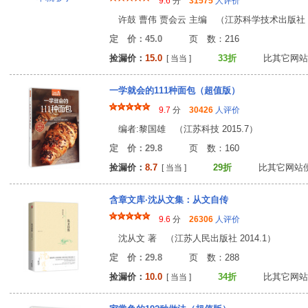
9.6
分
31575
人评价
许鼓 曹伟 贾会云 主编 （江苏科学技术出版社 20
定 价：45.0
页 数：21
捡漏价：
15.0
33折
比其它网站
[ 当当 ]
一学就会的111种面包（超值版）
9.7
分
30426
人评价
编者:黎国雄 （江苏科技 2015.7）
定 价：29.8
页 数：16
捡漏价：
8.7
29折
比其它网站
[ 当当 ]
含章文库·沈从文集：从文自传
9.6
分
26306
人评价
沈从文 著 （江苏人民出版社 2014.1）
定 价：29.8
页 数：28
捡漏价：
10.0
34折
比其它网站
[ 当当 ]