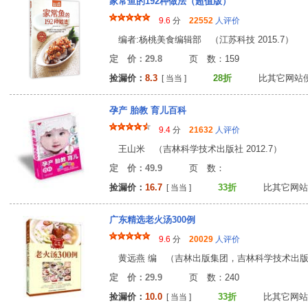
家常鱼的192种做法（超值版）
9.6
分
22552
人评价
编者:杨桃美食编辑部 （江苏科技 2015.7）
定 价：29.8
页 数：15
捡漏价：
8.3
28折
比其它网站
[ 当当 ]
孕产 胎教 育儿百科
9.4
分
21632
人评价
王山米 （吉林科学技术出版社 2012.7）
定 价：49.9
页 数
捡漏价：
16.7
33折
比其它网站
[ 当当 ]
广东精选老火汤300例
9.6
分
20029
人评价
黄远燕 编 （吉林出版集团，吉林科学技术出版社 
定 价：29.9
页 数：24
捡漏价：
10.0
33折
比其它网站
[ 当当 ]