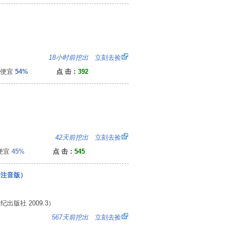
0
18小时前挖出
立刻去捡
便宜
54%
点 击：
392
2
42天前挖出
立刻去捡
便宜
45%
点 击：
545
绘注音版）
版社 2009.3）
6
567天前挖出
立刻去捡