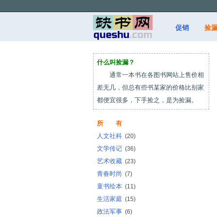
促销
捡
什么叫捡漏？
通常一本书在各图书网站上售价相
差无几，但总有些书某家的价格比别家
都便宜很多，下手捡之，是为捡漏。
所 有
人文社科
(20)
文学传记
(36)
艺术收藏
(23)
青春时尚
(7)
童书绘本
(11)
生活家庭
(15)
政法军事
(6)