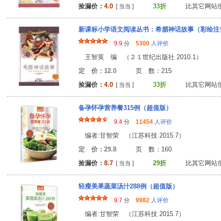
捡漏价：
4.0
33折
比其它网站
[ 当当 ]
新课标小学语文阅读丛书：希腊神话故事（彩绘注
9.9
分
5300
人评价
王智英 编 （２１世纪出版社 2010.1）
定 价：12.0
页 数：21
捡漏价：
4.0
33折
比其它网站
[ 当当 ]
备孕怀孕营养餐315例（超值版）
9.4
分
11454
人评价
编者:甘智荣 （江苏科技 2015.7）
定 价：29.8
页 数：16
捡漏价：
8.7
29折
比其它网站
[ 当当 ]
轻瘦美果蔬菜汤汁288例（超值版）
9.7
分
9982
人评价
编者:甘智荣 （江苏科技 2015.7）