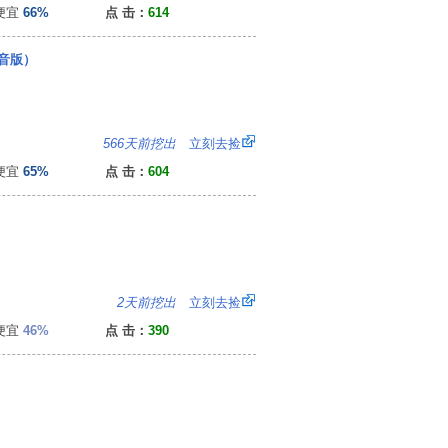
便宜
66%
点 击：
614
音版）
5
566天前挖出
立刻去捡
便宜
65%
点 击：
604
0
2天前挖出
立刻去捡
便宜
46%
点 击：
390