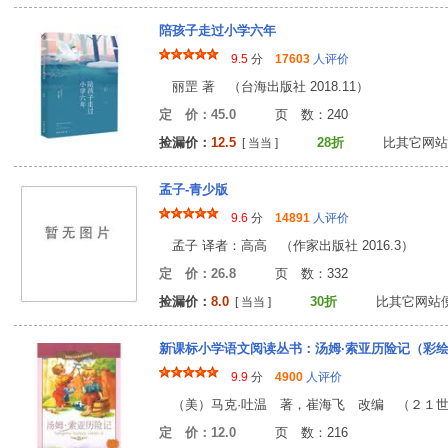
陪孩子走过小学六年
9.5
分
17603
人评价
丽罡 著 （台海出版社 2018.11）
定 价：45.0
页 数：24
捡漏价：
12.5
28折
比其它网站
[ 当当 ]
孟子-青少版
9.6
分
14891
人评价
孟子 译者：高高 （作家出版社 2016.3）
定 价：26.8
页 数：33
捡漏价：
8.0
30折
比其它网站
[ 当当 ]
新课标小学语文阅读丛书：汤姆·索亚历险记（彩
9.9
分
4900
人评价
（美）马克·吐温 著，崔海飞 改编 （２１世纪出
定 价：12.0
页 数：21