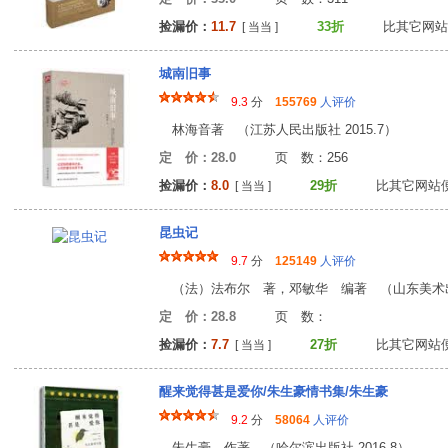
捡漏价：
11.7
33折
比其它网站
[ 当当 ]
城南旧事
9.3
分
155769
人评价
林海音著 （江苏人民出版社 2015.7）
定 价：28.0
页 数：25
捡漏价：
8.0
29折
比其它网站
[ 当当 ]
昆虫记
9.7
分
125149
人评价
（法）法布尔 著，邓敏华 编著 （山东美术
定 价：28.8
页 数
捡漏价：
7.7
27折
比其它网站
[ 当当 ]
醒来觉得甚是爱你/朱生豪情书集/朱生豪
9.2
分
58064
人评价
朱生豪，作著 （哈尔滨出版社 2016.8）