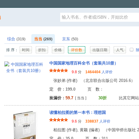
漏
综合
当当
京东
(319)
(269)
(50)
排 序：
时间
折扣
价格
评价数
出版日期
人气
除
中国国家地理百科全书（套装共10册）
9.8
分
1464404
人评价
张妙弟 (作者) （北京联合出版公司 2016.6）
定 价：199.0
页 数
捡漏价：
59.7
30折
比其它网站
[ 当当 ]
读懂柏拉图的第一本书：理想国
9.6
分
338837
人评价
柏拉图 (作者), 黄颖 (编者) （中国华侨出版社 20
定 价：35.0
页 数：31