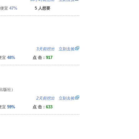
便宜
47%
5 人想要
6
3天前挖出
立刻去捡
便宜
48%
点 击：
917
出版社）
：
2天前挖出
立刻去捡
便宜
59%
点 击：
633