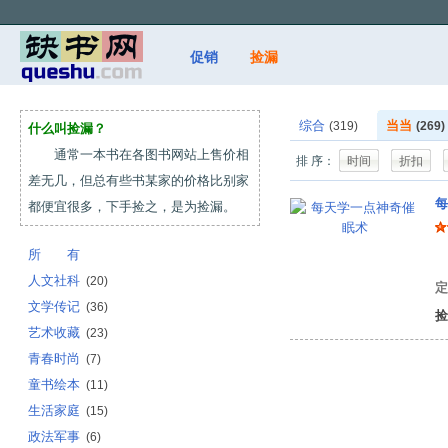
促销
捡漏
综合
当当
(319)
(269)
什么叫捡漏？
通常一本书在各图书网站上售价相
排 序：
时间
折扣
差无几，但总有些书某家的价格比别家
每
都便宜很多，下手捡之，是为捡漏。
所 有
张
人文社科
(20)
定
文学传记
(36)
捡
艺术收藏
(23)
青春时尚
(7)
童书绘本
(11)
生活家庭
(15)
政法军事
(6)