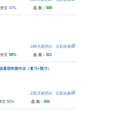
便宜
43%
点 击：
308
：
248天前挖出
立刻去捡
便宜
58%
点 击：
321
年级暑假衔接作业（复习+预习）
0
235天前挖出
立刻去捡
便宜
51%
点 击：
442