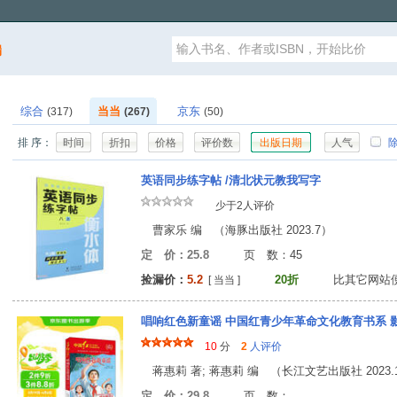
漏
综合
当当
京东
(317)
(267)
(50)
排 序：
时间
折扣
价格
评价数
出版日期
人气
除
英语同步练字帖 /清北状元教我写字
少于2人评价
曹家乐 编 （海豚出版社 2023.7）
定 价：25.8
页 数：4
捡漏价：
5.2
20折
比其它网站
[ 当当 ]
唱响红色新童谣 中国红青少年革命文化教育书系
10
分
2
人评价
蒋惠莉 著; 蒋惠莉 编 （长江文艺出版社 2023.
定 价：29.8
页 数