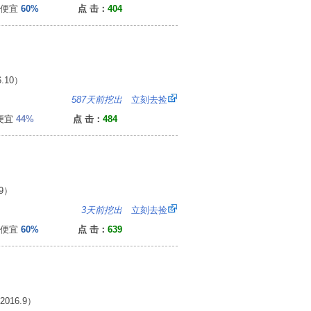
便宜
60%
点 击：
404
.10）
：
587天前挖出
立刻去捡
便宜
44%
点 击：
484
9）
8
3天前挖出
立刻去捡
便宜
60%
点 击：
639
16.9）