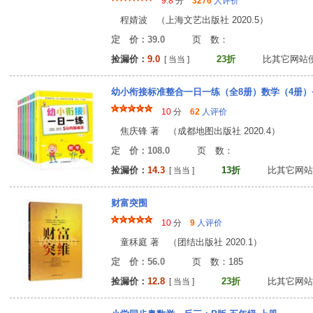
9.8
分
3276
人评价
程婧波 （上海文艺出版社 2020.5）
定 价：39.0
页 数
捡漏价：
9.0
23折
比其它网站
[ 当当 ]
幼小衔接标准整合一日一练（全8册）数学（4册）
10
分
62
人评价
焦庆锋 著 （成都地图出版社 2020.4）
定 价：108.0
页 数
捡漏价：
14.3
13折
比其它网站
[ 当当 ]
财富突围
10
分
9
人评价
童秝庭 著 （团结出版社 2020.1）
定 价：56.0
页 数：18
捡漏价：
12.8
23折
比其它网站
[ 当当 ]