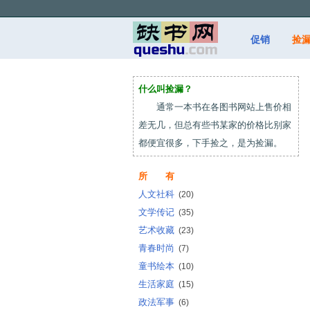
促销
捡
什么叫捡漏？
通常一本书在各图书网站上售价相
差无几，但总有些书某家的价格比别家
都便宜很多，下手捡之，是为捡漏。
所 有
人文社科
(20)
文学传记
(35)
艺术收藏
(23)
青春时尚
(7)
童书绘本
(10)
生活家庭
(15)
政法军事
(6)