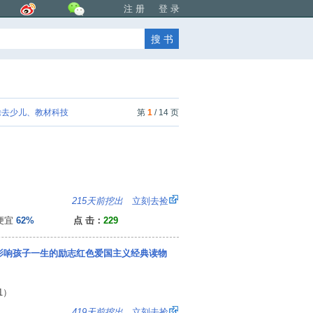
注 册
登 录
去少儿、教材科技
第
1
/ 14 页
5
215天前挖出
立刻去捡
便宜
62%
点 击：
229
 影响孩子一生的励志红色爱国主义经典读物
1）
：
419天前挖出
立刻去捡