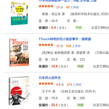
小学同步奥数举一反三：B版.五年级.上册
10
分
80
人评价
蒋顺，张志东 著 （陕西科学技术出版社 2019.
定 价：16.0
页 数
捡漏价：
6.4
40折
比其它网站
[ 当当 ]
TTouch神奇的毛小孩按摩术：猫咪篇
10
分
626
人评价
[美]琳达·泰林顿琼斯 著; 黄薇菁 译 （万卷出版公司
定 价：53.0
页 数：13
捡漏价：
14.8
28折
比其它网站
[ 当当 ]
日本武士战争史
9.8
分
279
人评价
王子午 著 （吉林文史出版社 2018.9）
定 价：79.8
页 数：24
捡漏价：
22.2
28折
比其它网站
[ 当当 ]