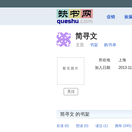
促销
捡
简寻文
主页
书架
购书单
所在地
上海
加入日期
2013-11
关注
简寻文 的书架
在读 (0)
想读 (0)
读过 (1)
拥有 (345)