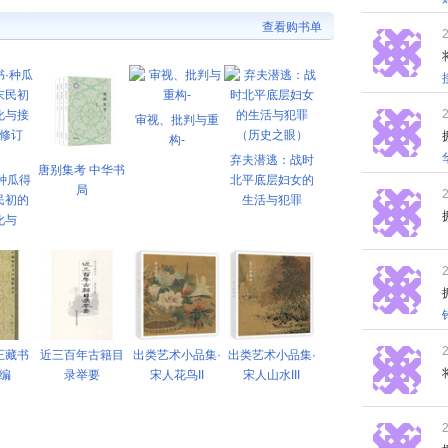
查看购书单
审视、批判与重
构-
弃夫潜逃：战时
唐别集考 中华书
种瓜得
北平底层妇女的
局
民初的
生活与犯罪
化与
王藏书
近三百年古籍目
出类艺术小品集·
出类艺术小品集·
编
录举要
宋人花鸟II
宋人山水III