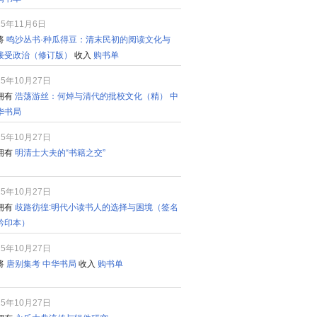
25年11月6日
将
鸣沙丛书·种瓜得豆：清末民初的阅读文化与
接受政治（修订版）
收入
购书单
25年10月27日
拥有
浩荡游丝：何焯与清代的批校文化（精） 中
华书局
25年10月27日
拥有
明清士大夫的“书籍之交”
25年10月27日
拥有
歧路彷徨:明代小读书人的选择与困境（签名
钤印本）
25年10月27日
将
唐别集考 中华书局
收入
购书单
25年10月27日