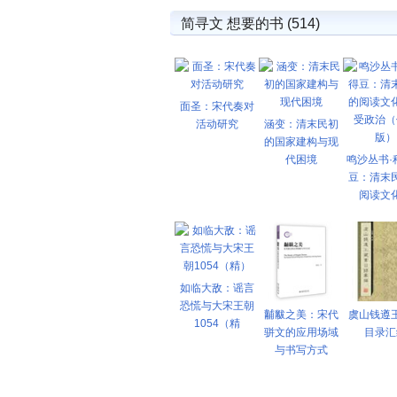
简寻文 想要的书 (514)
面圣：宋代奏对
活动研究
涵变：清末民初
的国家建构与现
代困境
鸣沙丛书·
豆：清末
阅读文
如临大敌：谣言
恐慌与大宋王朝
黼黻之美：宋代
虞山钱遵
1054（精
骈文的应用场域
目录汇
与书写方式