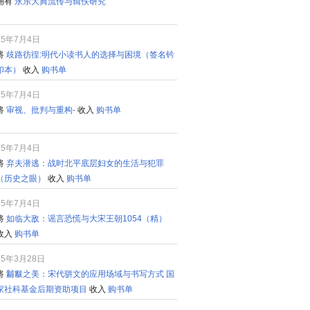
拥有
永乐大典流传与辑佚研究
25年7月4日
将
歧路彷徨:明代小读书人的选择与困境（签名钤
印本）
收入
购书单
25年7月4日
将
审视、批判与重构-
收入
购书单
25年7月4日
将
弃夫潜逃：战时北平底层妇女的生活与犯罪
（历史之眼）
收入
购书单
25年7月4日
将
如临大敌：谣言恐慌与大宋王朝1054（精）
收入
购书单
25年3月28日
将
黼黻之美：宋代骈文的应用场域与书写方式 国
家社科基金后期资助项目
收入
购书单