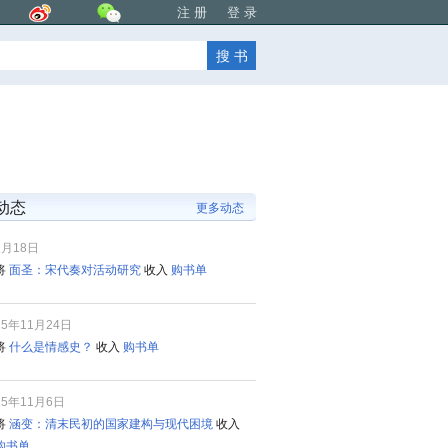
注 册
登 录
动态
更多动态
1月18日
将
面圣：宋代奏对活动研究
收入
购书单
25年11月24日
将
什么是情感史？
收入
购书单
25年11月6日
将
涵变：清末民初的国家建构与现代困境
收入
购书单