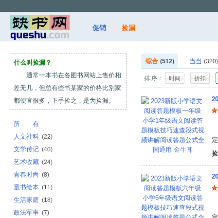
促销
捡漏
综合
当当
(512)
(320)
什么叫捡漏？
通常一本书在各图书网站上售价相
排 序：
时间
折扣
差无几，但总有些书某家的价格比别家
都便宜很多，下手捡之，是为捡漏。
所 有
金
人文社科
(22)
定
文学传记
(40)
捡
艺术收藏
(24)
青春时尚
(8)
童书绘本
(11)
生活家庭
(18)
金
政法军事
(7)
定