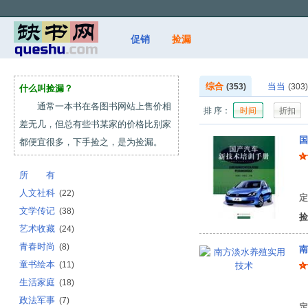
促销
捡漏
综合
当当
(353)
(303)
什么叫捡漏？
通常一本书在各图书网站上售价相
排 序：
时间
折扣
差无几，但总有些书某家的价格比别家
国
都便宜很多，下手捡之，是为捡漏。
所 有
姚
人文社科
(22)
定
文学传记
(38)
捡
艺术收藏
(24)
青春时尚
(8)
南
童书绘本
(11)
生活家庭
(18)
（
政法军事
(7)
定