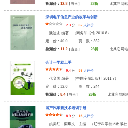
捡漏价：
12.8
28折
比其它网站
[ 当当 ]
深圳电子信息产业的改革与创新
2.3
分
82
人评价
魏达志 编著 （商务印书馆 2010.8）
定 价：40.0
页 数：35
捡漏价：
11.2
28折
比其它网站
[ 当当 ]
会计一学就上手
9.4
分
58
人评价
代义国 编著 （中国宇航出版社 2011.7）
定 价：32.0
页 数：24
捡漏价：
8.4
26折
比其它网站
[ 当当 ]
国产汽车新技术培训手册
8.9
分
16
人评价
姚美红，栾琪文 主编 （辽宁科学技术出版社 20