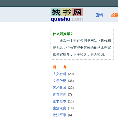
促销
捡
什么叫捡漏？
通常一本书在各图书网站上售价相
差无几，但总有些书某家的价格比别家
都便宜很多，下手捡之，是为捡漏。
所 有
人文社科
(20)
文学传记
(36)
艺术收藏
(22)
青春时尚
(7)
童书绘本
(11)
生活家庭
(14)
政法军事
(6)