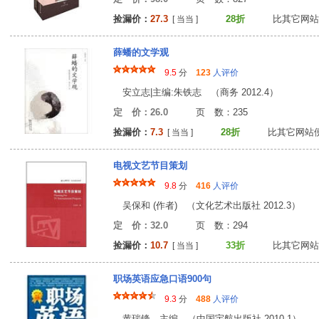
捡漏价：
27.3
28折
比其它网站
[ 当当 ]
薛蟠的文学观
9.5
分
123
人评价
安立志|主编:朱铁志 （商务 2012.4）
定 价：26.0
页 数：23
捡漏价：
7.3
28折
比其它网站
[ 当当 ]
电视文艺节目策划
9.8
分
416
人评价
吴保和 (作者) （文化艺术出版社 2012.3）
定 价：32.0
页 数：29
捡漏价：
10.7
33折
比其它网站
[ 当当 ]
职场英语应急口语900句
9.3
分
488
人评价
黄瑞锋 主编 （中国宇航出版社 2010.1）