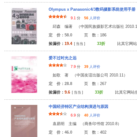
Olympus x Panasonic4/3数码摄影系统使用手册
9.1
分
56
人评价
邱森 编著 （中国民族摄影艺术出版社 2010.1
定 价：58.0
页 数：18
捡漏价：
19.4
33折
比其它网站
[ 当当 ]
爱不过时光之远
7.9
分
39
人评价
如歌 著 （中国友谊出版公司 2010.11）
定 价：28.8
页 数：26
捡漏价：
9.6
33折
比其它网站
[ 当当 ]
中国经济特区产业结构演进与原因
6.9
分
40
人评价
袁易明 主编 （商务印书馆 2010.8）
定 价：46.0
页 数：40