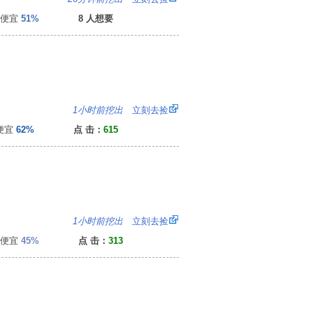
便宜
51%
8 人想要
5
1小时前挖出
立刻去捡
便宜
62%
点 击：
615
4
1小时前挖出
立刻去捡
便宜
45%
点 击：
313