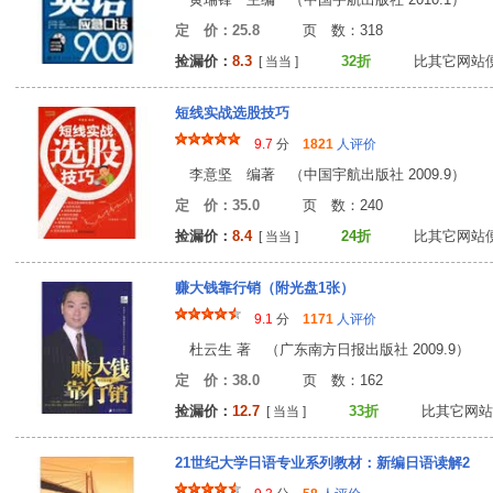
定 价：25.8
页 数：31
捡漏价：
8.3
32折
比其它网站
[ 当当 ]
短线实战选股技巧
9.7
分
1821
人评价
李意坚 编著 （中国宇航出版社 2009.9）
定 价：35.0
页 数：24
捡漏价：
8.4
24折
比其它网站
[ 当当 ]
赚大钱靠行销（附光盘1张）
9.1
分
1171
人评价
杜云生 著 （广东南方日报出版社 2009.9）
定 价：38.0
页 数：16
捡漏价：
12.7
33折
比其它网站
[ 当当 ]
21世纪大学日语专业系列教材：新编日语读解2