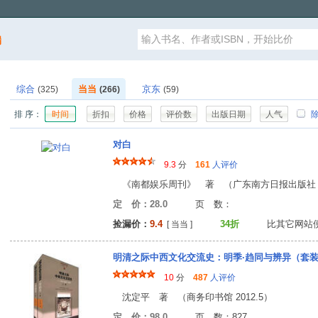
漏
综合
当当
京东
(325)
(266)
(59)
排 序：
时间
折扣
价格
评价数
出版日期
人气
除
对白
9.3
分
161
人评价
《南都娱乐周刊》 著 （广东南方日报出版社 20
定 价：28.0
页 数
捡漏价：
9.4
34折
比其它网站
[ 当当 ]
明清之际中西文化交流史：明季·趋同与辨异（套
10
分
487
人评价
沈定平 著 （商务印书馆 2012.5）
定 价：98.0
页 数：82