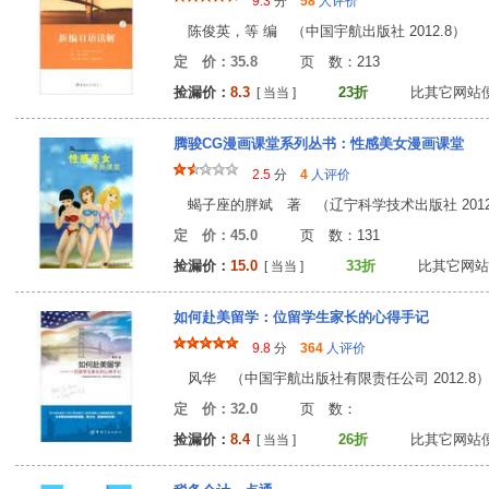
9.3
分
58
人评价
陈俊英，等 编 （中国宇航出版社 2012.8）
定 价：35.8
页 数：21
捡漏价：
8.3
23折
比其它网站
[ 当当 ]
腾骏CG漫画课堂系列丛书：性感美女漫画课堂
2.5
分
4
人评价
蝎子座的胖斌 著 （辽宁科学技术出版社 2012.
定 价：45.0
页 数：13
捡漏价：
15.0
33折
比其它网站
[ 当当 ]
如何赴美留学：位留学生家长的心得手记
9.8
分
364
人评价
风华 （中国宇航出版社有限责任公司 2012.8
定 价：32.0
页 数
捡漏价：
8.4
26折
比其它网站
[ 当当 ]