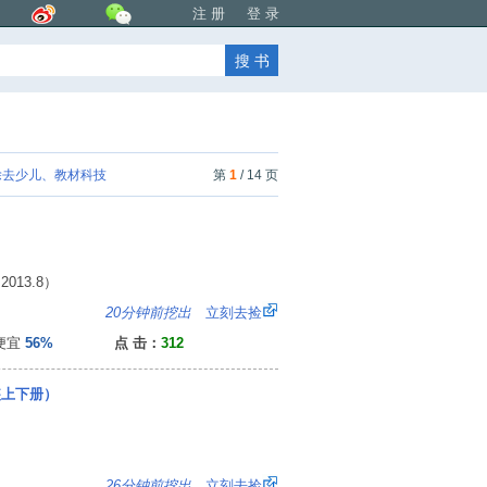
注 册
登 录
去少儿、教材科技
第
1
/ 14 页
13.8）
：
20分钟前挖出
立刻去捡
便宜
56%
点 击：
312
装上下册）
7
26分钟前挖出
立刻去捡