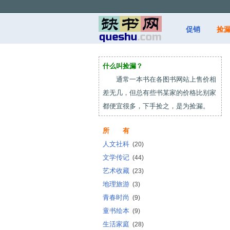
促销
捡
什么叫捡漏？
通常一本书在各图书网站上售价相
差无几，但总有些书某家的价格比别家
都便宜很多，下手捡之，是为捡漏。
所 有
人文社科
(20)
文学传记
(44)
艺术收藏
(23)
地理旅游
(3)
青春时尚
(9)
童书绘本
(9)
生活家庭
(28)