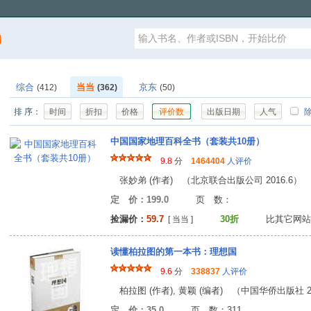
漏
综合
当当
京东
(412)
(362)
(50)
排 序：
时间
折扣
价格
评价数
出版日期
人气
除
中国国家地理百科全书（套装共10册）
9.8
分
1464404
人评价
张妙弟 (作者) （北京联合出版公司 2016.6）
定 价：199.0
页 数
捡漏价：
59.7
30折
比其它网站
[ 当当 ]
读懂柏拉图的第一本书：理想国
9.6
分
338837
人评价
柏拉图 (作者), 黄颖 (编者) （中国华侨出版社 20
定 价：35.0
页 数：31