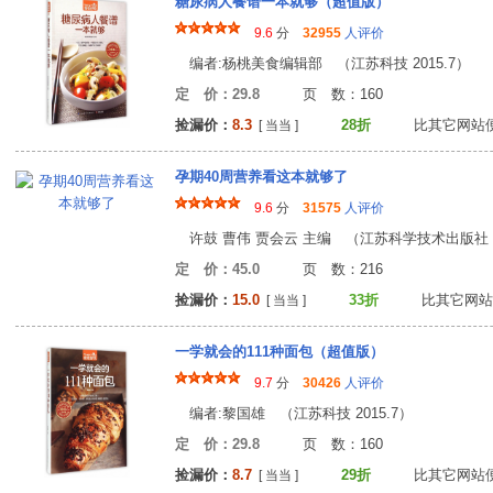
糖尿病人餐谱一本就够（超值版）
9.6
分
32955
人评价
编者:杨桃美食编辑部 （江苏科技 2015.7）
定 价：29.8
页 数：16
捡漏价：
8.3
28折
比其它网站
[ 当当 ]
孕期40周营养看这本就够了
9.6
分
31575
人评价
许鼓 曹伟 贾会云 主编 （江苏科学技术出版社 20
定 价：45.0
页 数：21
捡漏价：
15.0
33折
比其它网站
[ 当当 ]
一学就会的111种面包（超值版）
9.7
分
30426
人评价
编者:黎国雄 （江苏科技 2015.7）
定 价：29.8
页 数：16
捡漏价：
8.7
29折
比其它网站
[ 当当 ]