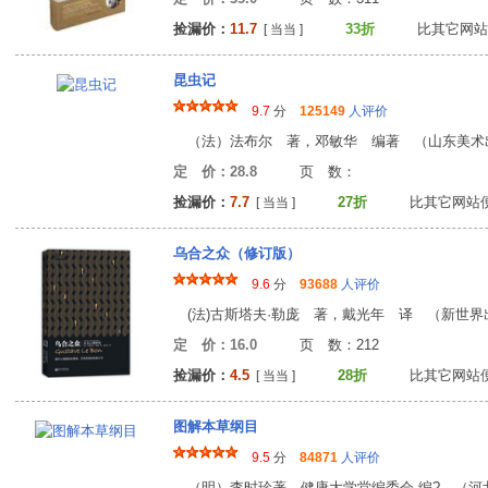
捡漏价：
11.7
33折
比其它网站
[ 当当 ]
昆虫记
9.7
分
125149
人评价
（法）法布尔 著，邓敏华 编著 （山东美术
定 价：28.8
页 数
捡漏价：
7.7
27折
比其它网站
[ 当当 ]
乌合之众（修订版）
9.6
分
93688
人评价
(法)古斯塔夫·勒庞 著，戴光年 译 （新世界出版
定 价：16.0
页 数：21
捡漏价：
4.5
28折
比其它网站
[ 当当 ]
图解本草纲目
9.5
分
84871
人评价
（明）李时珍著，健康大学堂编委会 编? （河北科