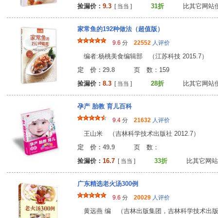
捡漏价：
9.3
31折
比其它网站
[ 当当 ]
家常鱼的192种做法（超值版）
9.6
分
22552
人评价
编者:杨桃美食编辑部 （江苏科技 2015.7）
定 价：29.8
页 数：15
捡漏价：
8.3
28折
比其它网站
[ 当当 ]
孕产 胎教 育儿百科
9.4
分
21632
人评价
王山米 （吉林科学技术出版社 2012.7）
定 价：49.9
页 数
捡漏价：
16.7
33折
比其它网站
[ 当当 ]
广东精选老火汤300例
9.6
分
20029
人评价
黄远燕 编 （吉林出版集团，吉林科学技术出版社 