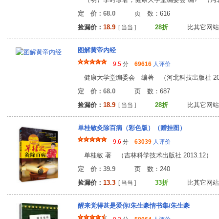
定 价：68.0
页 数：61
捡漏价：
18.9
28折
比其它网站
[ 当当 ]
图解黄帝内经
9.5
分
69616
人评价
健康大学堂编委会 编著 （河北科技出版社 201
定 价：68.0
页 数：68
捡漏价：
18.9
28折
比其它网站
[ 当当 ]
单桂敏灸除百病（彩色版）（赠挂图）
9.6
分
63039
人评价
单桂敏 著 （吉林科学技术出版社 2013.12）
定 价：39.9
页 数：24
捡漏价：
13.3
33折
比其它网站
[ 当当 ]
醒来觉得甚是爱你/朱生豪情书集/朱生豪