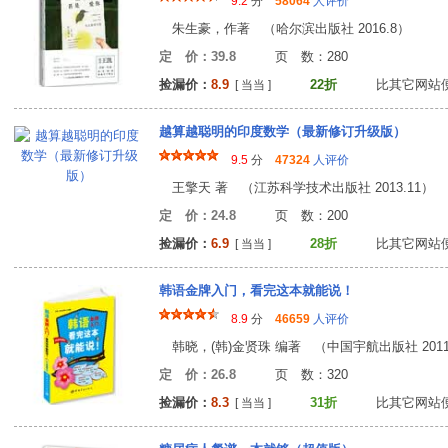
9.2
分
58064
人评价
朱生豪，作著 （哈尔滨出版社 2016.8）
定 价：39.8
页 数：28
捡漏价：
8.9
22折
比其它网站
[ 当当 ]
越算越聪明的印度数学（最新修订升级版）
9.5
分
47324
人评价
王擎天 著 （江苏科学技术出版社 2013.11）
定 价：24.8
页 数：20
捡漏价：
6.9
28折
比其它网站
[ 当当 ]
韩语金牌入门，看完这本就能说！
8.9
分
46659
人评价
韩晓，(韩)金贤珠 编著 （中国宇航出版社 2011
定 价：26.8
页 数：32
捡漏价：
8.3
31折
比其它网站
[ 当当 ]