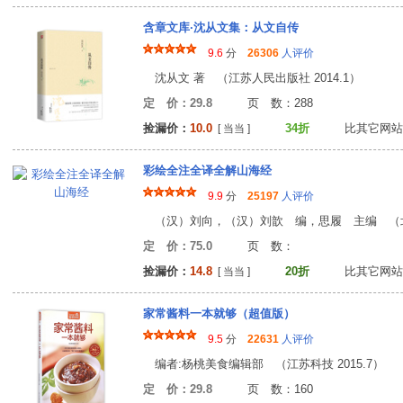
含章文库·沈从文集：从文自传
9.6
分
26306
人评价
沈从文 著 （江苏人民出版社 2014.1）
定 价：29.8
页 数：28
捡漏价：
10.0
34折
比其它网站
[ 当当 ]
彩绘全注全译全解山海经
9.9
分
25197
人评价
（汉）刘向，（汉）刘歆 编，思履 主编 （
定 价：75.0
页 数
捡漏价：
14.8
20折
比其它网站
[ 当当 ]
家常酱料一本就够（超值版）
9.5
分
22631
人评价
编者:杨桃美食编辑部 （江苏科技 2015.7）
定 价：29.8
页 数：16