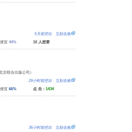
8
5天前挖出
立刻去捡
便宜
44%
10 人想要
北京联合出版公司）
：
29小时前挖出
立刻去捡
便宜
66%
点 击：
1434
0
36小时前挖出
立刻去捡