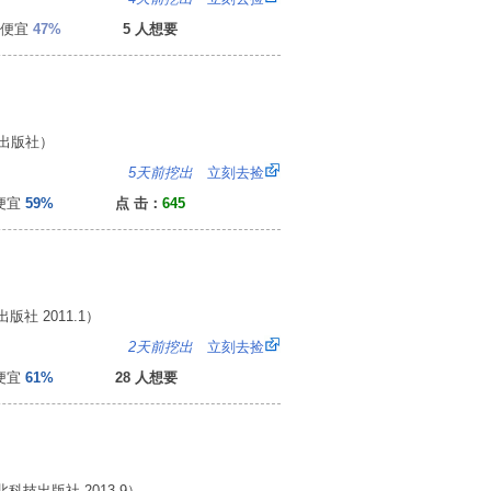
便宜
47%
5 人想要
出版社）
：
5天前挖出
立刻去捡
便宜
59%
点 击：
645
社 2011.1）
2
2天前挖出
立刻去捡
便宜
61%
28 人想要
技出版社 2013.9）