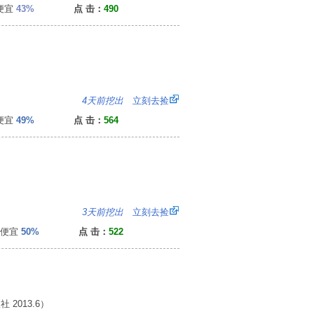
便宜
43%
点 击：
490
9
4天前挖出
立刻去捡
便宜
49%
点 击：
564
：
3天前挖出
立刻去捡
便宜
50%
点 击：
522
2013.6）