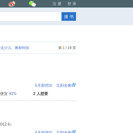
注 册
登 录
去少儿、教材科技
第
1
/ 19 页
：
5天前挖出
立刻去捡
便宜
41%
2 人想要
12.6）
1
4天前挖出
立刻去捡