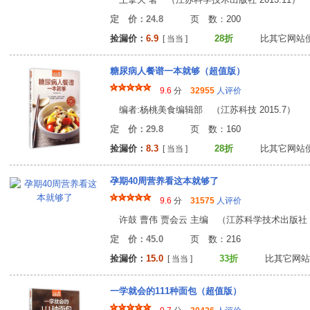
定 价：24.8
页 数：20
捡漏价：
6.9
28折
比其它网站
[ 当当 ]
糖尿病人餐谱一本就够（超值版）
9.6
分
32955
人评价
编者:杨桃美食编辑部 （江苏科技 2015.7）
定 价：29.8
页 数：16
捡漏价：
8.3
28折
比其它网站
[ 当当 ]
孕期40周营养看这本就够了
9.6
分
31575
人评价
许鼓 曹伟 贾会云 主编 （江苏科学技术出版社 20
定 价：45.0
页 数：21
捡漏价：
15.0
33折
比其它网站
[ 当当 ]
一学就会的111种面包（超值版）