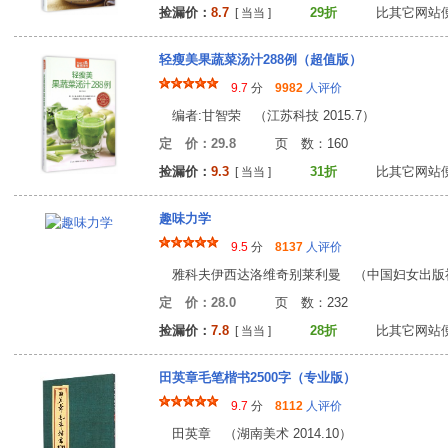
捡漏价：
8.7
29折
比其它网站
[ 当当 ]
轻瘦美果蔬菜汤汁288例（超值版）
9.7
分
9982
人评价
编者:甘智荣 （江苏科技 2015.7）
定 价：29.8
页 数：16
捡漏价：
9.3
31折
比其它网站
[ 当当 ]
趣味力学
9.5
分
8137
人评价
雅科夫伊西达洛维奇别莱利曼 （中国妇女出版社 2
定 价：28.0
页 数：23
捡漏价：
7.8
28折
比其它网站
[ 当当 ]
田英章毛笔楷书2500字（专业版）
9.7
分
8112
人评价
田英章 （湖南美术 2014.10）