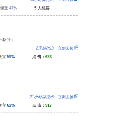
便宜
47%
5 人想要
出版社）
：
2天前挖出
立刻去捡
便宜
59%
点 击：
633
0
21小时前挖出
立刻去捡
便宜
62%
点 击：
917