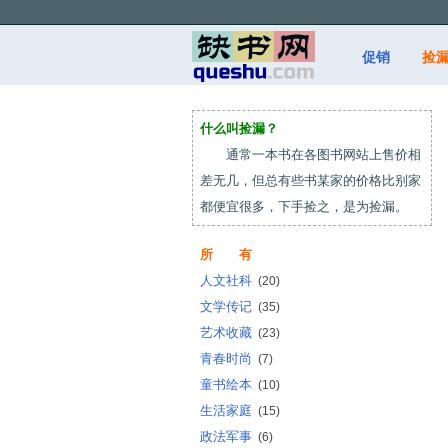
促销
捡
什么叫捡漏？
通常一本书在各图书网站上售价相
差无几，但总有些书某家的价格比别家
都便宜很多，下手捡之，是为捡漏。
所 有
人文社科
(20)
文学传记
(35)
艺术收藏
(23)
青春时尚
(7)
童书绘本
(10)
生活家庭
(15)
政法军事
(6)