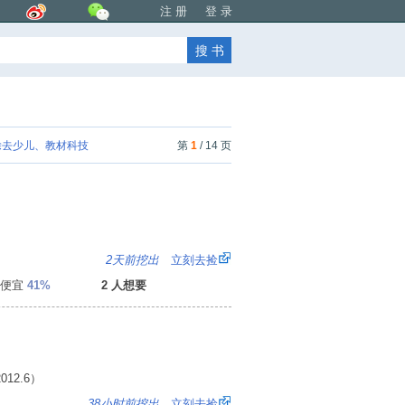
注 册
登 录
去少儿、教材科技
第
1
/ 14 页
：
2天前挖出
立刻去捡
便宜
41%
2 人想要
12.6）
1
38小时前挖出
立刻去捡