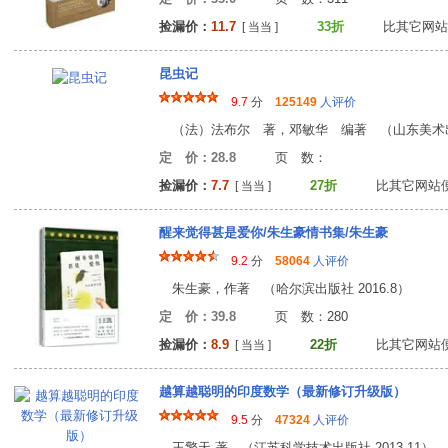
捡漏价：
11.7
33折
比其它网站
[ 当当 ]
昆虫记
9.7
分
125149
人评价
（法）法布尔 著，邓敏华 编著 （山东美术
定 价：28.8
页 数
捡漏价：
7.7
27折
比其它网站
[ 当当 ]
醒来觉得甚是爱你/朱生豪情书集/朱生豪
9.2
分
58064
人评价
朱生豪，作著 （哈尔滨出版社 2016.8）
定 价：39.8
页 数：28
捡漏价：
8.9
22折
比其它网站
[ 当当 ]
越算越聪明的印度数学（最新修订升级版）
9.5
分
47324
人评价
王擎天 著 （江苏科学技术出版社 2013.11）