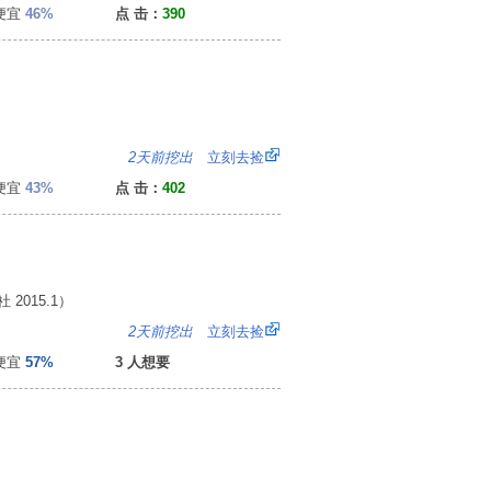
便宜
46%
点 击：
390
0
2天前挖出
立刻去捡
便宜
43%
点 击：
402
015.1）
2
2天前挖出
立刻去捡
便宜
57%
3 人想要