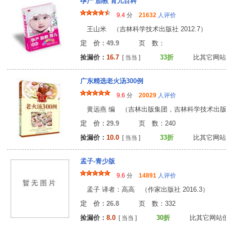
孕产 胎教 育儿百科
9.4
分
21632
人评价
王山米 （吉林科学技术出版社 2012.7）
定 价：49.9
页 数
捡漏价：
16.7
33折
比其它网站
[ 当当 ]
广东精选老火汤300例
9.6
分
20029
人评价
黄远燕 编 （吉林出版集团，吉林科学技术出版社 
定 价：29.9
页 数：24
捡漏价：
10.0
33折
比其它网站
[ 当当 ]
孟子-青少版
9.6
分
14891
人评价
孟子 译者：高高 （作家出版社 2016.3）
定 价：26.8
页 数：33
捡漏价：
8.0
30折
比其它网站
[ 当当 ]