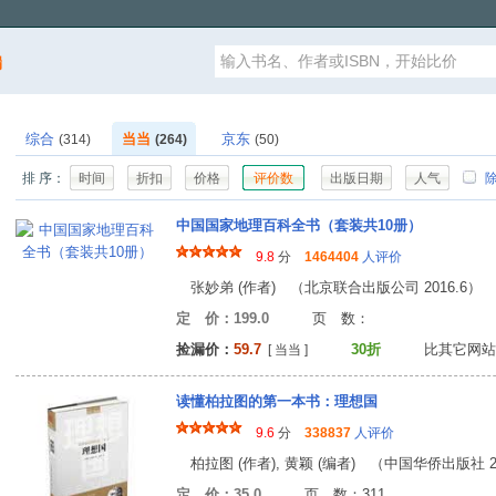
漏
综合
当当
京东
(314)
(264)
(50)
排 序：
时间
折扣
价格
评价数
出版日期
人气
除
中国国家地理百科全书（套装共10册）
9.8
分
1464404
人评价
张妙弟 (作者) （北京联合出版公司 2016.6）
定 价：199.0
页 数
捡漏价：
59.7
30折
比其它网站
[ 当当 ]
读懂柏拉图的第一本书：理想国
9.6
分
338837
人评价
柏拉图 (作者), 黄颖 (编者) （中国华侨出版社 20
定 价：35.0
页 数：31