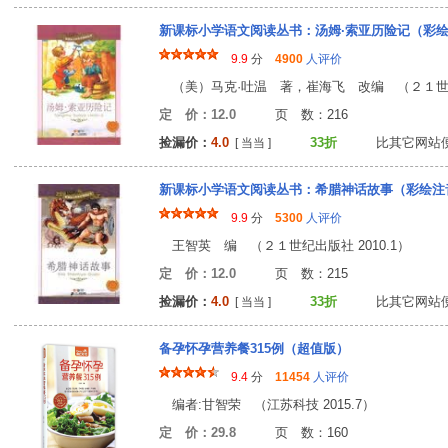
新课标小学语文阅读丛书：汤姆·索亚历险记（彩
9.9
分
4900
人评价
（美）马克·吐温 著，崔海飞 改编 （２１世纪出
定 价：12.0
页 数：21
捡漏价：
4.0
33折
比其它网站
[ 当当 ]
新课标小学语文阅读丛书：希腊神话故事（彩绘注
9.9
分
5300
人评价
王智英 编 （２１世纪出版社 2010.1）
定 价：12.0
页 数：21
捡漏价：
4.0
33折
比其它网站
[ 当当 ]
备孕怀孕营养餐315例（超值版）
9.4
分
11454
人评价
编者:甘智荣 （江苏科技 2015.7）
定 价：29.8
页 数：16