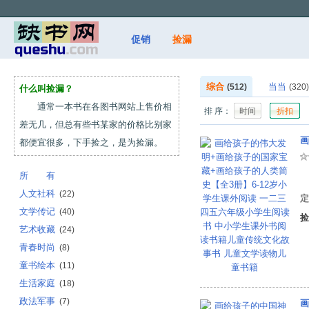
促销
捡漏
综合
当当
(512)
(320)
什么叫捡漏？
通常一本书在各图书网站上售价相
排 序：
时间
折扣
差无几，但总有些书某家的价格比别家
都便宜很多，下手捡之，是为捡漏。
所 有
张
人文社科
(22)
定
文学传记
(40)
捡
艺术收藏
(24)
青春时尚
(8)
童书绘本
(11)
生活家庭
(18)
政法军事
(7)