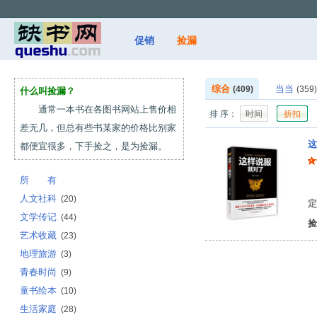
促销
捡漏
综合
当当
(409)
(359)
什么叫捡漏？
通常一本书在各图书网站上售价相
排 序：
时间
折扣
差无几，但总有些书某家的价格比别家
这
都便宜很多，下手捡之，是为捡漏。
所 有
何
人文社科
(20)
定
文学传记
(44)
捡
艺术收藏
(23)
地理旅游
(3)
青春时尚
(9)
童书绘本
(10)
生活家庭
(28)