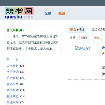
促销
捡漏
综合
当当
(411)
(294)
什么叫捡漏？
通常一本书在各图书网站上售价相
排 序：
时间
折扣
差无几，但总有些书某家的价格比别家
趣
都便宜很多，下手捡之，是为捡漏。
所 有
雅
人文社科
(21)
定
文学传记
(37)
捡
艺术收藏
(24)
青春时尚
(8)
童书绘本
(11)
生活家庭
(17)
政法军事
(7)