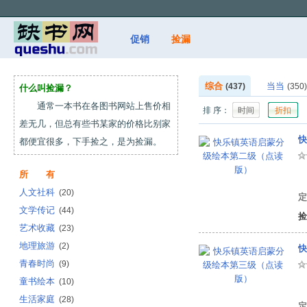
促销
捡漏
综合
当当
(437)
(350)
什么叫捡漏？
通常一本书在各图书网站上售价相
排 序：
时间
折扣
差无几，但总有些书某家的价格比别家
快
都便宜很多，下手捡之，是为捡漏。
所 有
有
人文社科
(20)
定
文学传记
(44)
捡
艺术收藏
(23)
地理旅游
(2)
快
青春时尚
(9)
童书绘本
(10)
有
生活家庭
(28)
定