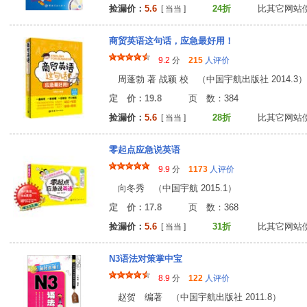
捡漏价：
5.6
24折
比其它网站
[ 当当 ]
商贸英语这句话，应急最好用！
9.2
分
215
人评价
周蓬勃 著 战颖 校 （中国宇航出版社 2014.3）
定 价：19.8
页 数：38
捡漏价：
5.6
28折
比其它网站
[ 当当 ]
零起点应急说英语
9.9
分
1173
人评价
向冬秀 （中国宇航 2015.1）
定 价：17.8
页 数：36
捡漏价：
5.6
31折
比其它网站
[ 当当 ]
N3语法对策掌中宝
8.9
分
122
人评价
赵贺 编著 （中国宇航出版社 2011.8）