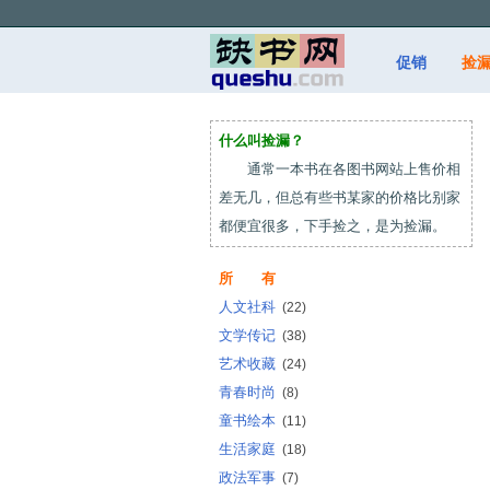
促销
捡
什么叫捡漏？
通常一本书在各图书网站上售价相
差无几，但总有些书某家的价格比别家
都便宜很多，下手捡之，是为捡漏。
所 有
人文社科
(22)
文学传记
(38)
艺术收藏
(24)
青春时尚
(8)
童书绘本
(11)
生活家庭
(18)
政法军事
(7)