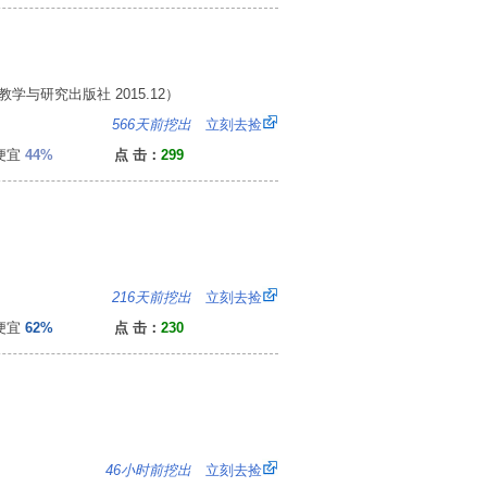
教学与研究出版社 2015.12）
8
566天前挖出
立刻去捡
便宜
44%
点 击：
299
5
216天前挖出
立刻去捡
便宜
62%
点 击：
230
2
46小时前挖出
立刻去捡