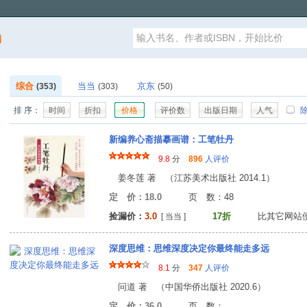
漏
综合
当当
京东
(353)
(303)
(50)
排 序：
时间
折扣
价格
评价数
出版日期
人气
除
新编养心斋描摹画谱：工笔牡丹
9.8
分
896
人评价
姜冬莲 著 （江苏美术出版社 2014.1）
定 价：18.0
页 数：4
捡漏价：
3.0
17折
比其它网站
[ 当当 ]
深度思维：思维深度决定你最终能走多远
8.1
分
347
人评价
问道 著 （中国华侨出版社 2020.6）
定 价：36.0
页 数