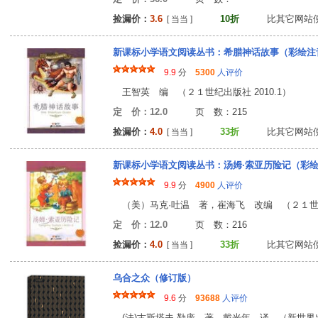
捡漏价：
3.6
10折
比其它网站
[ 当当 ]
新课标小学语文阅读丛书：希腊神话故事（彩绘注
9.9
分
5300
人评价
王智英 编 （２１世纪出版社 2010.1）
定 价：12.0
页 数：21
捡漏价：
4.0
33折
比其它网站
[ 当当 ]
新课标小学语文阅读丛书：汤姆·索亚历险记（彩
9.9
分
4900
人评价
（美）马克·吐温 著，崔海飞 改编 （２１世纪出
定 价：12.0
页 数：21
捡漏价：
4.0
33折
比其它网站
[ 当当 ]
乌合之众（修订版）
9.6
分
93688
人评价
(法)古斯塔夫·勒庞 著，戴光年 译 （新世界出版