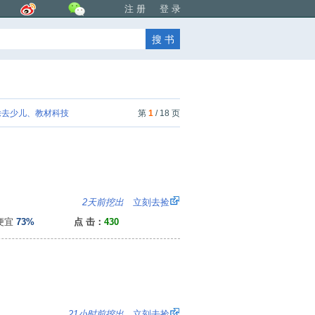
注 册
登 录
去少儿、教材科技
第
1
/ 18 页
8
2天前挖出
立刻去捡
便宜
73%
点 击：
430
：
21小时前挖出
立刻去捡