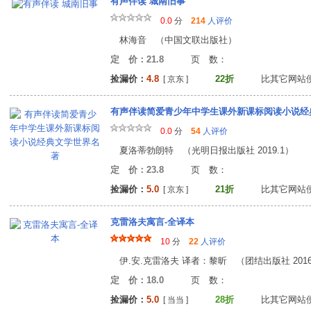
有声伴读 城南旧事
0.0
分
214
人评价
林海音 （中国文联出版社）
定 价：21.8
页 数
捡漏价：
4.8
22折
比其它网站
[ 京东 ]
有声伴读简爱青少年中学生课外新课标阅读小说经
0.0
分
54
人评价
夏洛蒂勃朗特 （光明日报出版社 2019.1）
定 价：23.8
页 数
捡漏价：
5.0
21折
比其它网站
[ 京东 ]
克雷洛夫寓言-全译本
10
分
22
人评价
伊.安.克雷洛夫 译者：黎昕 （团结出版社 2016
定 价：18.0
页 数
捡漏价：
5.0
28折
比其它网站
[ 当当 ]