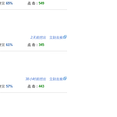
便宜
65%
点 击：
549
4
2天前挖出
立刻去捡
便宜
61%
点 击：
345
8
38小时前挖出
立刻去捡
便宜
57%
点 击：
443