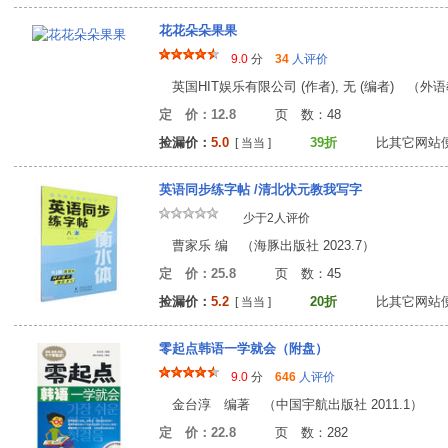
花花朵朵果果
9.0
分
34
人评价
英国HIT娱乐有限公司 (作者), 无 (编者) （外语
定 价：12.8
页 数：4
捡漏价：
5.0
39折
比其它网站
[ 当当 ]
英语同步练字帖 /清北状元教我写字
少于2人评价
曹家乐 编 （海豚出版社 2023.7）
定 价：25.8
页 数：4
捡漏价：
5.2
20折
比其它网站
[ 当当 ]
零起点韩语一学就会（附盘）
9.0
分
646
人评价
金台淳 编著 （中国宇航出版社 2011.1）
定 价：22.8
页 数：28