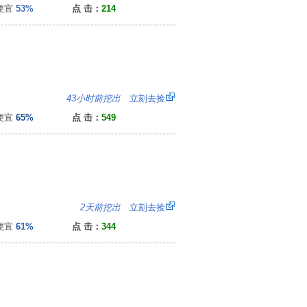
便宜
53%
点 击：
214
2
43小时前挖出
立刻去捡
便宜
65%
点 击：
549
4
2天前挖出
立刻去捡
便宜
61%
点 击：
344