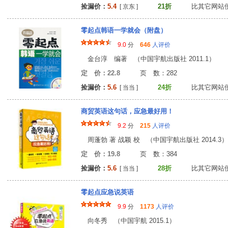
捡漏价：
5.4
21折
比其它网站
[ 京东 ]
零起点韩语一学就会（附盘）
9.0
分
646
人评价
金台淳 编著 （中国宇航出版社 2011.1）
定 价：22.8
页 数：28
捡漏价：
5.6
24折
比其它网站
[ 当当 ]
商贸英语这句话，应急最好用！
9.2
分
215
人评价
周蓬勃 著 战颖 校 （中国宇航出版社 2014.3）
定 价：19.8
页 数：38
捡漏价：
5.6
28折
比其它网站
[ 当当 ]
零起点应急说英语
9.9
分
1173
人评价
向冬秀 （中国宇航 2015.1）