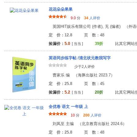
花花朵朵果果
9.0
分
34
人评价
英国HIT娱乐有限公司 (作者), 无 (编者) （外语
定 价：12.8
页 数：4
捡漏价：
5.0
39折
比其它网站
[ 当当 ]
英语同步练字帖 /清北状元教我写字
少于2人评价
曹家乐 编 （海豚出版社 2023.7）
定 价：25.8
页 数：4
捡漏价：
5.2
20折
比其它网站
[ 当当 ]
全优卷 语文 一年级 上
10
分
200
人评价
刘凤至 主编 （北京教育出版社 2024.6）
定 价：25.8
页 数：4