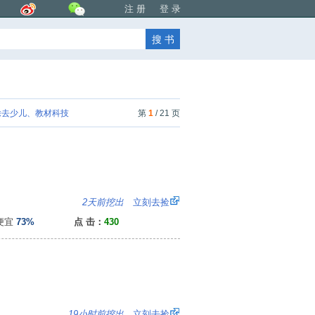
注 册
登 录
去少儿、教材科技
第
1
/ 21 页
8
2天前挖出
立刻去捡
便宜
73%
点 击：
430
：
19小时前挖出
立刻去捡