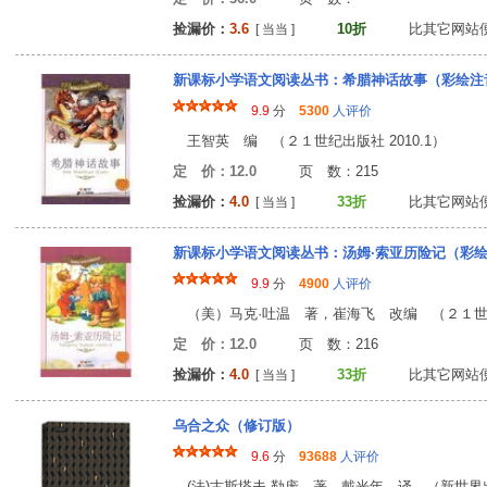
捡漏价：
3.6
10折
比其它网站
[ 当当 ]
新课标小学语文阅读丛书：希腊神话故事（彩绘注
9.9
分
5300
人评价
王智英 编 （２１世纪出版社 2010.1）
定 价：12.0
页 数：21
捡漏价：
4.0
33折
比其它网站
[ 当当 ]
新课标小学语文阅读丛书：汤姆·索亚历险记（彩
9.9
分
4900
人评价
（美）马克·吐温 著，崔海飞 改编 （２１世纪出
定 价：12.0
页 数：21
捡漏价：
4.0
33折
比其它网站
[ 当当 ]
乌合之众（修订版）
9.6
分
93688
人评价
(法)古斯塔夫·勒庞 著，戴光年 译 （新世界出版