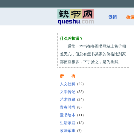
促销
捡
什么叫捡漏？
通常一本书在各图书网站上售价相
差无几，但总有些书某家的价格比别家
都便宜很多，下手捡之，是为捡漏。
所 有
人文社科
(22)
文学传记
(38)
艺术收藏
(24)
青春时尚
(8)
童书绘本
(11)
生活家庭
(18)
政法军事
(7)