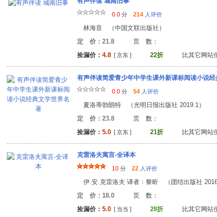
有声伴读 城南旧事
0.0
分
214
人评价
林海音 （中国文联出版社）
定 价：21.8
页 数
捡漏价：
4.8
22折
比其它网站
[ 京东 ]
有声伴读简爱青少年中学生课外新课标阅读小说经
0.0
分
54
人评价
夏洛蒂勃朗特 （光明日报出版社 2019.1）
定 价：23.8
页 数
捡漏价：
5.0
21折
比其它网站
[ 京东 ]
克雷洛夫寓言-全译本
10
分
22
人评价
伊.安.克雷洛夫 译者：黎昕 （团结出版社 2016
定 价：18.0
页 数
捡漏价：
5.0
28折
比其它网站
[ 当当 ]