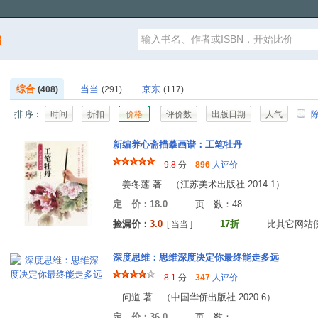
漏
综合
当当
京东
(408)
(291)
(117)
排 序：
时间
折扣
价格
评价数
出版日期
人气
除
新编养心斋描摹画谱：工笔牡丹
9.8
分
896
人评价
姜冬莲 著 （江苏美术出版社 2014.1）
定 价：18.0
页 数：4
捡漏价：
3.0
17折
比其它网站
[ 当当 ]
深度思维：思维深度决定你最终能走多远
8.1
分
347
人评价
问道 著 （中国华侨出版社 2020.6）
定 价：36.0
页 数