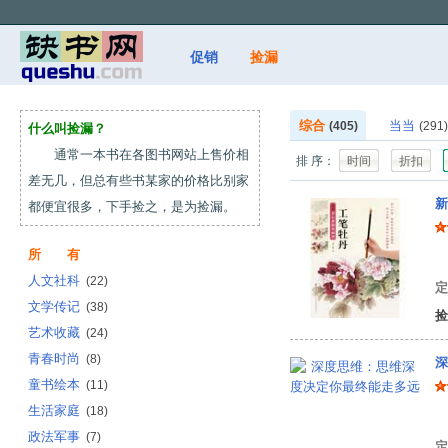
促销
捡漏
综合
当当
(405)
(291)
什么叫捡漏？
通常一本书在各图书网站上售价相
排 序：
时间
折扣
差无几，但总有些书某家的价格比别家
新
都便宜很多，下手捡之，是为捡漏。
所 有
姜
人文社科
(22)
定
文学传记
(38)
捡
艺术收藏
(24)
青春时尚
(8)
深
童书绘本
(11)
生活家庭
(18)
问
政法军事
(7)
定