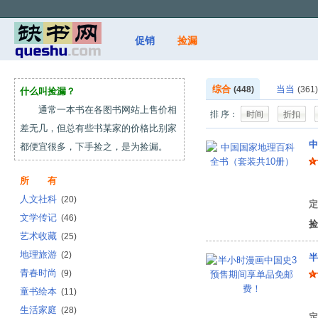
促销
捡漏
综合
当当
(448)
(361)
什么叫捡漏？
通常一本书在各图书网站上售价相
排 序：
时间
折扣
差无几，但总有些书某家的价格比别家
中
都便宜很多，下手捡之，是为捡漏。
所 有
张
人文社科
(20)
定
文学传记
(46)
捡
艺术收藏
(25)
地理旅游
(2)
半
青春时尚
(9)
童书绘本
(11)
陈
生活家庭
(28)
定