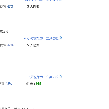
便宜
67%
3 人想要
12.6）
1
26小时前挖出
立刻去捡
便宜
47%
5 人想要
6
3天前挖出
立刻去捡
便宜
48%
点 击：
915
）
艺出版社 2022.10）