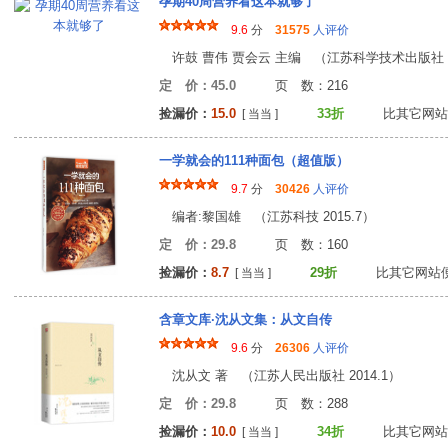
孕期40周营养看这本就够了
9.6
分
31575
人评价
许鼓 曹伟 贾会云 主编 （江苏科学技术出版社 20
定 价：45.0
页 数：21
捡漏价：
15.0
33折
比其它网站
[ 当当 ]
一学就会的111种面包（超值版）
9.7
分
30426
人评价
编者:黎国雄 （江苏科技 2015.7）
定 价：29.8
页 数：16
捡漏价：
8.7
29折
比其它网站
[ 当当 ]
含章文库·沈从文集：从文自传
9.6
分
26306
人评价
沈从文 著 （江苏人民出版社 2014.1）
定 价：29.8
页 数：28
捡漏价：
10.0
34折
比其它网站
[ 当当 ]