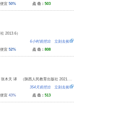
便宜
50%
点 击：
503
2013.6）
0
6小时前挖出
立刻去捡
便宜
52%
点 击：
808
(澳)雷切尔·威廉斯 文，(英)弗雷亚·哈尔塔斯 图，张木天 译 （陕西人民教育出版社 2021.7）
：
354天前挖出
立刻去捡
便宜
43%
点 击：
513