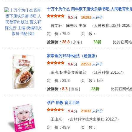
9.5
分
16282
人评价
曹文轩、陈先云 主编 （人民教育出版社 2020.
定 价：75.0
页 数
捡漏价：
28.8
38折
比其它网站
[ 京东 ]
家常鱼的192种做法（超值版）
9.6
分
22552
人评价
编者:杨桃美食编辑部 （江苏科技 2015.7）
定 价：29.8
页 数：15
捡漏价：
8.3
28折
比其它网站
[ 当当 ]
孕产 胎教 育儿百科
9.4
分
21632
人评价
王山米 （吉林科学技术出版社 2012.7）
定 价：49.9
页 数