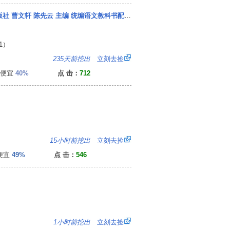
十万个为什么 四年级下册快乐读书吧 人民教育出版社 曹文轩 陈先云 主编 统编语文教科书配书目
1）
：
235天前挖出
立刻去捡
便宜
40%
点 击：
712
9
15小时前挖出
立刻去捡
便宜
49%
点 击：
546
：
1小时前挖出
立刻去捡