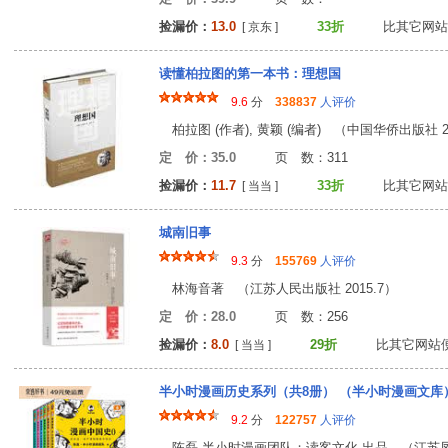
捡漏价：
13.0
33折
比其它网站
[ 京东 ]
读懂柏拉图的第一本书：理想国
9.6
分
338837
人评价
柏拉图 (作者), 黄颖 (编者) （中国华侨出版社 20
定 价：35.0
页 数：31
捡漏价：
11.7
33折
比其它网站
[ 当当 ]
城南旧事
9.3
分
155769
人评价
林海音著 （江苏人民出版社 2015.7）
定 价：28.0
页 数：25
捡漏价：
8.0
29折
比其它网站
[ 当当 ]
半小时漫画历史系列（共8册） （半小时漫画文库
9.2
分
122757
人评价
陈磊·半小时漫画团队；读客文化 出品 （江苏凤凰文