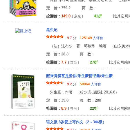
定 价：359.2
页 数
捡漏价：
149.0
41折
比其它网站
[ 京东 ]
昆虫记
9.7
分
125149
人评价
（法）法布尔 著，邓敏华 编著 （山东美术
定 价：28.8
页 数
捡漏价：
7.7
27折
比其它网站
[ 当当 ]
醒来觉得甚是爱你/朱生豪情书集/朱生豪
9.2
分
58064
人评价
朱生豪，作著 （哈尔滨出版社 2016.8）
定 价：39.8
页 数：28
捡漏价：
8.9
22折
比其它网站
[ 当当 ]
语文报·8岁爱上写作文（2～3年级）