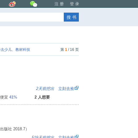
注 册
登 录
去少儿、教材科技
第
1
/ 16 页
：
2天前挖出
立刻去捡
便宜
41%
2 人想要
社 2018.7）
：
519天前挖出
立刻去捡