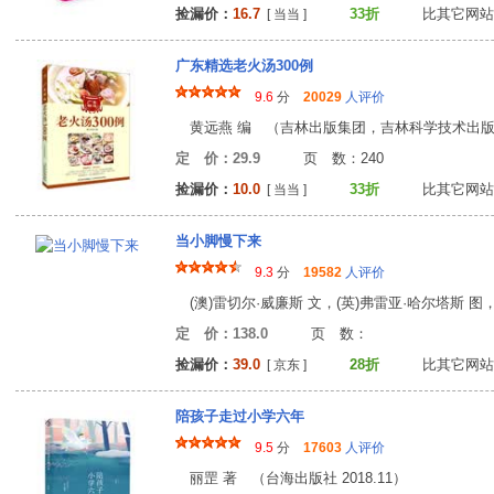
捡漏价：
16.7
33折
比其它网站
[ 当当 ]
广东精选老火汤300例
9.6
分
20029
人评价
黄远燕 编 （吉林出版集团，吉林科学技术出版社 
定 价：29.9
页 数：24
捡漏价：
10.0
33折
比其它网站
[ 当当 ]
当小脚慢下来
9.3
分
19582
人评价
定 价：138.0
页 数
捡漏价：
39.0
28折
比其它网站
[ 京东 ]
陪孩子走过小学六年
9.5
分
17603
人评价
丽罡 著 （台海出版社 2018.11）