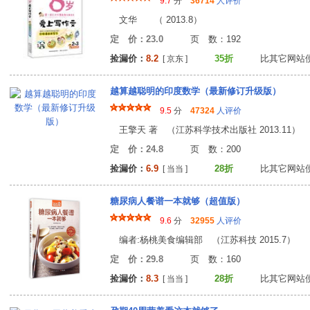
9.7
分
36714
人评价
文华 （ 2013.8）
定 价：23.0
页 数：19
捡漏价：
8.2
35折
比其它网站
[ 京东 ]
越算越聪明的印度数学（最新修订升级版）
9.5
分
47324
人评价
王擎天 著 （江苏科学技术出版社 2013.11）
定 价：24.8
页 数：20
捡漏价：
6.9
28折
比其它网站
[ 当当 ]
糖尿病人餐谱一本就够（超值版）
9.6
分
32955
人评价
编者:杨桃美食编辑部 （江苏科技 2015.7）
定 价：29.8
页 数：16
捡漏价：
8.3
28折
比其它网站
[ 当当 ]