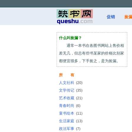
促销
捡
什么叫捡漏？
通常一本书在各图书网站上售价相
差无几，但总有些书某家的价格比别家
都便宜很多，下手捡之，是为捡漏。
所 有
人文社科
(20)
文学传记
(35)
艺术收藏
(21)
青春时尚
(6)
童书绘本
(11)
生活家庭
(13)
政法军事
(7)