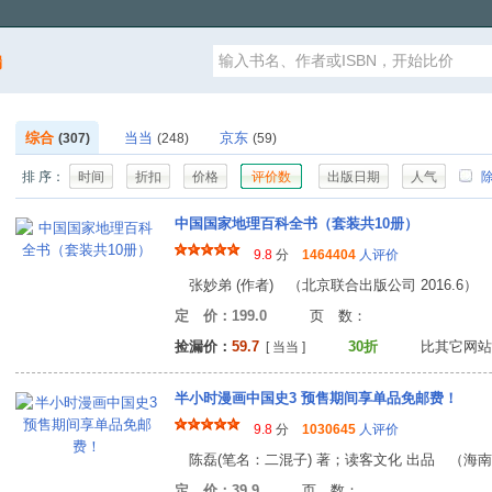
漏
综合
当当
京东
(307)
(248)
(59)
排 序：
时间
折扣
价格
评价数
出版日期
人气
除
中国国家地理百科全书（套装共10册）
9.8
分
1464404
人评价
张妙弟 (作者) （北京联合出版公司 2016.6）
定 价：199.0
页 数
捡漏价：
59.7
30折
比其它网站
[ 当当 ]
半小时漫画中国史3 预售期间享单品免邮费！
9.8
分
1030645
人评价
陈磊(笔名：二混子) 著；读客文化 出品 （海南出版
定 价：39.9
页 数