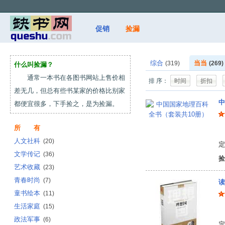
促销
捡漏
综合
当当
(319)
(269)
什么叫捡漏？
通常一本书在各图书网站上售价相
排 序：
时间
折扣
差无几，但总有些书某家的价格比别家
中
都便宜很多，下手捡之，是为捡漏。
所 有
张
人文社科
(20)
定
文学传记
(36)
捡
艺术收藏
(23)
青春时尚
(7)
读
童书绘本
(11)
生活家庭
(15)
柏
政法军事
(6)
定