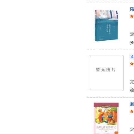
陪
丽
定
捡
孟
孟
定
捡
新
（
定