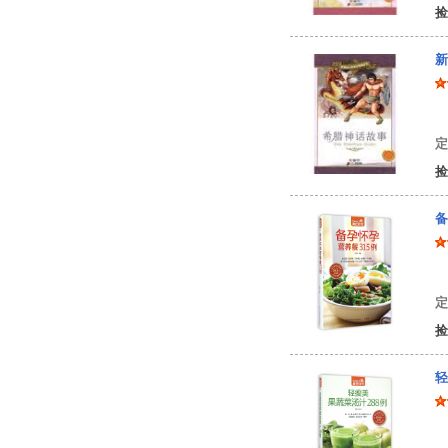
捡
新
王
定
捡
备
编
定
捡
轻
编