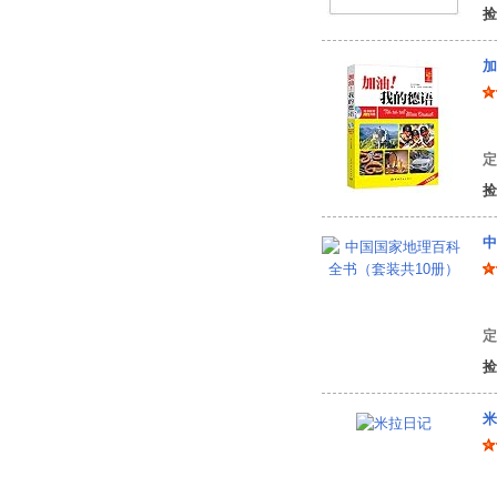
捡
加
张
定
捡
中
张
定
捡
米
寇