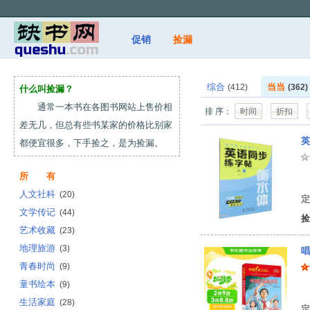
促销
捡漏
综合
当当
(412)
(362)
什么叫捡漏？
通常一本书在各图书网站上售价相
排 序：
时间
折扣
差无几，但总有些书某家的价格比别家
英
都便宜很多，下手捡之，是为捡漏。
所 有
曹
人文社科
(20)
定
文学传记
(44)
捡
艺术收藏
(23)
地理旅游
(3)
唱
青春时尚
(9)
童书绘本
(9)
蒋
生活家庭
(28)
定